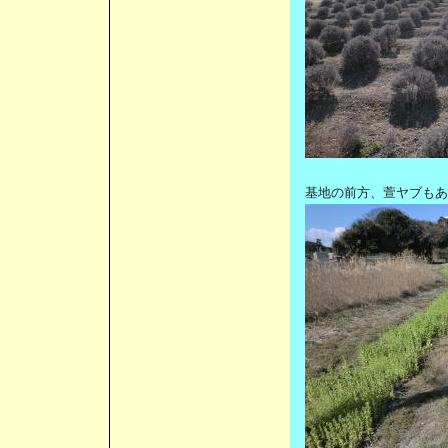
基地の前方、萱ヤブもあ