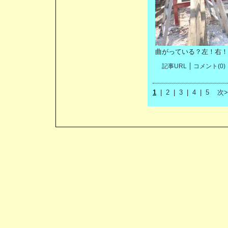
曲がっている？左！右！
記事URL
コメント(0)
1
|
2
|
3
|
4
|
5
次>