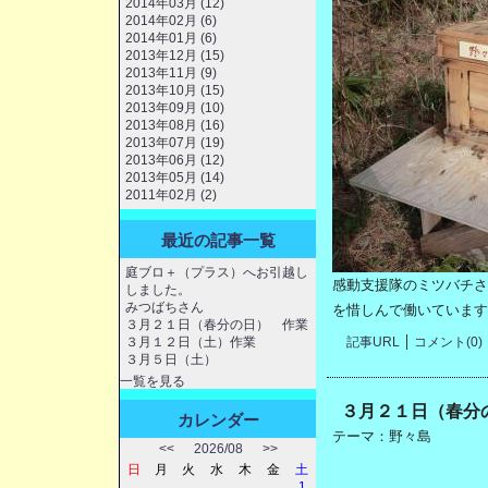
2014年03月 (12)
2014年02月 (6)
2014年01月 (6)
2013年12月 (15)
2013年11月 (9)
2013年10月 (15)
2013年09月 (10)
2013年08月 (16)
2013年07月 (19)
2013年06月 (12)
2013年05月 (14)
2011年02月 (2)
最近の記事一覧
庭ブロ＋（プラス）へお引越し
感動支援隊のミツバチさ
しました。
みつばちさん
を惜しんで働いています
３月２１日（春分の日） 作業
記事URL
コメント(0)
３月１２日（土）作業
３月５日（土）
一覧を見る
３月２１日（春分
カレンダー
テーマ：
野々島
<<
2026/08
>>
日
月
火
水
木
金
土
1