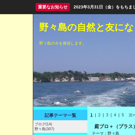
重要なお知らせ
2023年3月31日（金）をも
野々島の自然と友にな
野々島の今を発信します。
記事テーマ一覧
1
|
2
|
3
|
4
|
5
次>
ブログ(14)
庭ブロ＋（プラス
野々島(307)
テーマ：
野々島