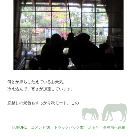
何とか持ちこたえているお天気。
冷え込んで、寒さが加速しています。
窓越しの景色もすっかり秋モード。この
記事URL
コメント(0)
トラックバック(0)
足あと
事務局へ通報