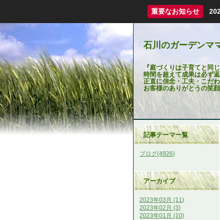
重要なお知らせ
2
石川のガーデンマ
『庭づくりは子育てと同じ
時間を超えて成果は必ず返
正直に信念・工夫・こだわ
お客様のありがとうの笑顔
記事テーマ一覧
ブログ(4926)
アーカイブ
2023年03月 (11)
2023年02月 (3)
2023年01月 (10)