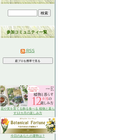
参加コミュニティ一覧
RSS
花や実を育てる飾る食べる 植物と暮ら
す12カ月の楽しみ方
今日のあなたの運勢は？