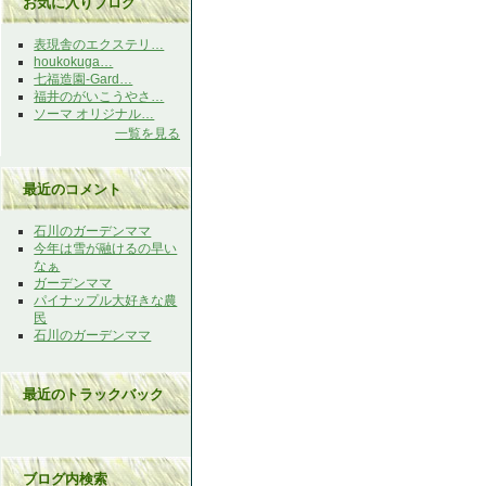
お気に入りブログ
表現舎のエクステリ…
houkokuga…
七福造園-Gard…
福井のがいこうやさ…
ソーマ オリジナル…
一覧を見る
最近のコメント
石川のガーデンママ
今年は雪が融けるの早い
なぁ
ガーデンママ
パイナップル大好きな農
民
石川のガーデンママ
最近のトラックバック
ブログ内検索