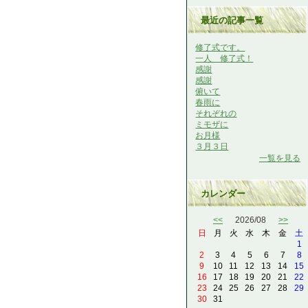
最近の記事一覧
修了式です。
一人 修了式！
感謝
感謝
俯いて
春雨に
それぞれの
ミモザに
お月様
３月３日
一覧を見る
カレンダー
<<
2026/08
>>
日
月
火
水
木
金
土
1
2
3
4
5
6
7
8
9
10
11
12
13
14
15
16
17
18
19
20
21
22
23
24
25
26
27
28
29
30
31