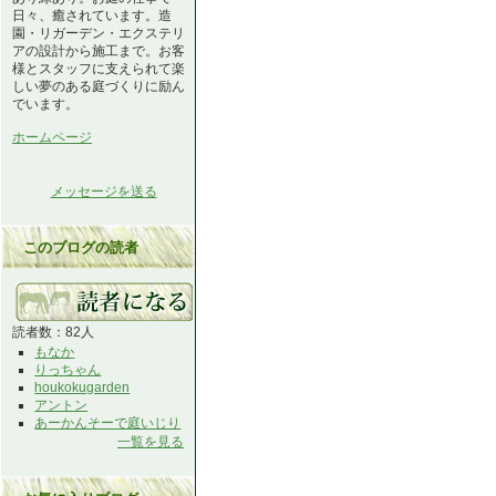
日々、癒されています。造
園・リガーデン・エクステリ
アの設計から施工まで。お客
様とスタッフに支えられて楽
しい夢のある庭づくりに励ん
でいます。
ホームページ
メッセージを送る
このブログの読者
読者数：82人
もなか
りっちゃん
houkokugarden
アントン
あーかんそーで庭いじり
一覧を見る