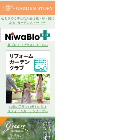
心ときめく幸せな人生は花・緑・庭に
ある “ガーデンストーリー”
庭ブロ＋（プラス）はこちら
お庭の工事をお考えの方は
リフォームガーデンクラブへ