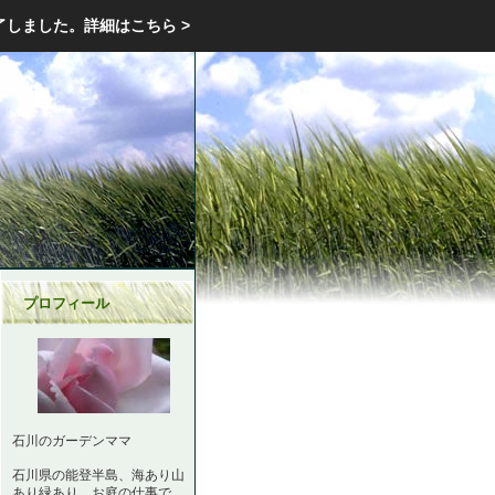
エクステリア・庭・ガーデニングのリフォーム ガーデン クラブ
了しました。
詳細はこちら >
庭ブロトップ
｜
コミュニティ
｜
プロフィール
石川のガーデンママ
石川県の能登半島、海あり山
あり緑あり。お庭の仕事で