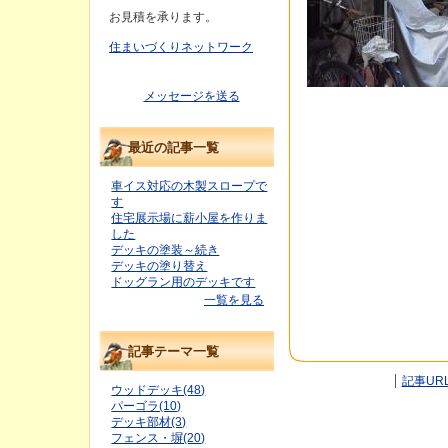
お見積を承ります。
住まいづくりネットワーク
メッセージを送る
最近の記事一覧
車イス対応の木製スロープで
す
住宅展示場に薪小屋を作りま
した
デッキの塗装～続き
デッキの塗り替え
ドッグラン用のデッキです
一覧を見る
記事テーマ一覧
記事UR
ウッドデッキ(48)
パーゴラ(10)
デッキ部材(3)
フェンス・塀(20)