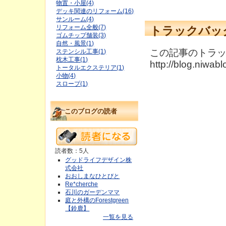
物置・小屋(4)
デッキ関連のリフォーム(16)
サンルーム(4)
リフォーム全般(7)
トラックバッ
ゴムチップ舗装(3)
自然・風景(1)
この記事のトラック
ステンシル工事(1)
枕木工事(1)
http://blog.niwab
トータルエクステリア(1)
小物(4)
スロープ(1)
このブログの読者
読者数：5人
グッドライフデザイン株
式会社
おおしまなひとびと
Re*cherche
石川のガーデンママ
庭と外構のForestgreen
【鈴鹿】
一覧を見る