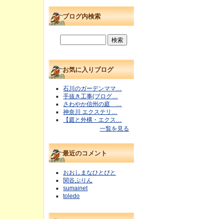
ブログ内検索
お気に入りブログ
石川のガーデンママ…
手抜き工事(ブログ…
さわやか信州の庭 …
神奈川 エクステリ…
【庭と外構・エクス…
一覧を見る
最近のコメント
おおしまなひとびと
関谷ぷりん
sumainet
toledo