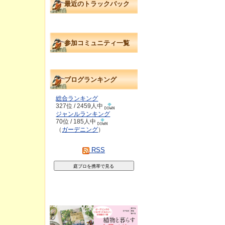
最近のトラックバック
参加コミュニティ一覧
ブログランキング
総合ランキング
327位 / 2459人中
ジャンルランキング
70位 / 185人中
（
ガーデニング
）
RSS