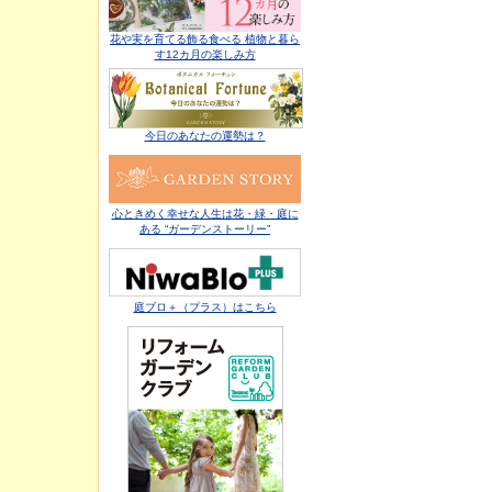
花や実を育てる飾る食べる 植物と暮ら
す12カ月の楽しみ方
今日のあなたの運勢は？
心ときめく幸せな人生は花・緑・庭に
ある “ガーデンストーリー”
庭ブロ＋（プラス）はこちら