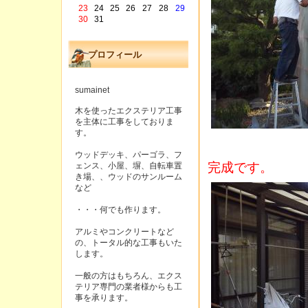
23
24
25
26
27
28
29
30
31
プロフィール
sumainet
木を使ったエクステリア工事
を主体に工事をしておりま
す。
ウッドデッキ、パーゴラ、フ
完成です。
ェンス、小屋、塀、自転車置
き場、、ウッドのサンルーム
など
・・・何でも作ります。
アルミやコンクリートなど
の、トータル的な工事もいた
します。
一般の方はもちろん、エクス
テリア専門の業者様からも工
事を承ります。