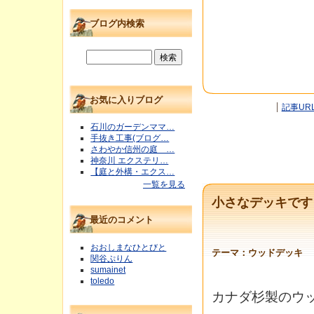
ブログ内検索
お気に入りブログ
記事UR
石川のガーデンママ…
手抜き工事(ブログ…
さわやか信州の庭 …
神奈川 エクステリ…
【庭と外構・エクス…
一覧を見る
小さなデッキです
最近のコメント
おおしまなひとびと
テーマ：
ウッドデッキ
関谷ぷりん
sumainet
toledo
カナダ杉製のウ