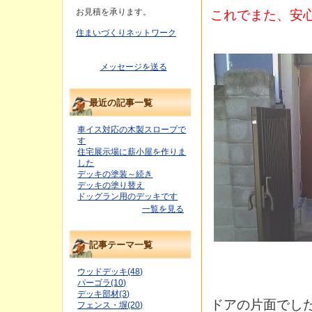
これでまた、安
お見積を承ります。
住まいづくりネットワーク
メッセージを送る
最近の記事一覧
車イス対応の木製スロープで
す
住宅展示場に薪小屋を作りま
した
デッキの塗装～続き
デッキの塗り替え
ドッグラン用のデッキです
一覧を見る
記事テーマ一覧
ウッドデッキ(48)
パーゴラ(10)
デッキ部材(3)
ドアの片面でし
フェンス・塀(20)