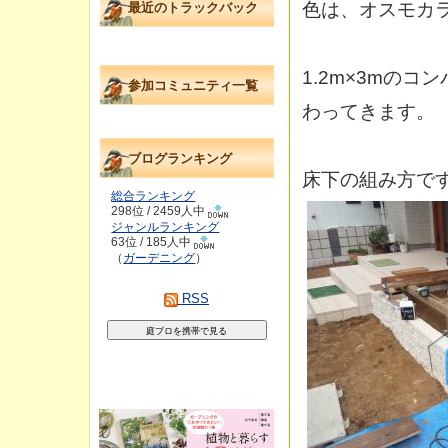
色は、オスモカ
最近のトラックバック
1.2m×3mの
参加コミュニティ一覧
わってきます。
ブログランキング
床下の組み方で
総合ランキング
298位 / 2459人中
ジャンルランキング
63位 / 185人中
（
ガーデニング
）
RSS