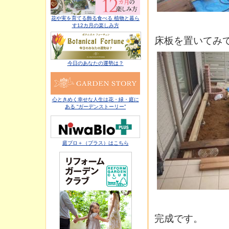
花や実を育てる飾る食べる 植物と暮ら
す12カ月の楽しみ方
床板を置いてみ
今日のあなたの運勢は？
心ときめく幸せな人生は花・緑・庭に
ある “ガーデンストーリー”
庭ブロ＋（プラス）はこちら
完成です。