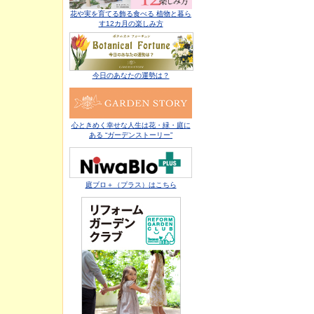
花や実を育てる飾る食べる 植物と暮ら
す12カ月の楽しみ方
今日のあなたの運勢は？
心ときめく幸せな人生は花・緑・庭に
ある “ガーデンストーリー”
庭ブロ＋（プラス）はこちら