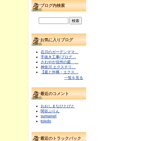
ブログ内検索
お気に入りブログ
石川のガーデンママ…
手抜き工事(ブログ…
さわやか信州の庭 …
神奈川 エクステリ…
【庭と外構・エクス…
一覧を見る
最近のコメント
おおしまなひとびと
関谷ぷりん
sumainet
toledo
最近のトラックバック