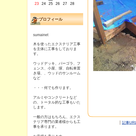
23
24
25
26
27
28
プロフィール
sumainet
木を使ったエクステリア工事
を主体に工事をしておりま
す。
ウッドデッキ、パーゴラ、フ
ェンス、小屋、塀、自転車置
き場、、ウッドのサンルーム
など
・・・何でも作ります。
アルミやコンクリートなど
の、トータル的な工事もいた
します。
一般の方はもちろん、エクス
テリア専門の業者様からも工
記事UR
事を承ります。