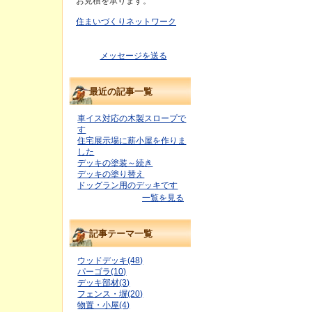
お見積を承ります。
住まいづくりネットワーク
メッセージを送る
最近の記事一覧
車イス対応の木製スロープで
す
住宅展示場に薪小屋を作りま
した
デッキの塗装～続き
デッキの塗り替え
ドッグラン用のデッキです
一覧を見る
記事テーマ一覧
ウッドデッキ(48)
パーゴラ(10)
デッキ部材(3)
フェンス・塀(20)
物置・小屋(4)