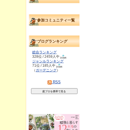
参加コミュニティ一覧
ブログランキング
総合ランキング
328位 / 2459人中
ジャンルランキング
71位 / 185人中
（
ガーデニング
）
RSS