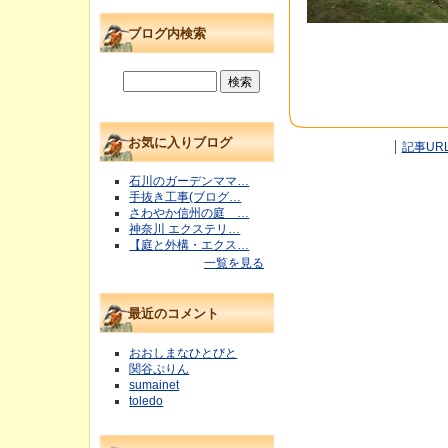
ブログ内検索
お気に入りブログ
記事UR
石川のガーデンママ…
手抜き工事(ブログ…
さわやか信州の庭 …
神奈川 エクステリ…
【庭と外構・エクス…
一覧を見る
最近のコメント
おおしまなひとびと
関谷ぷりん
sumainet
toledo