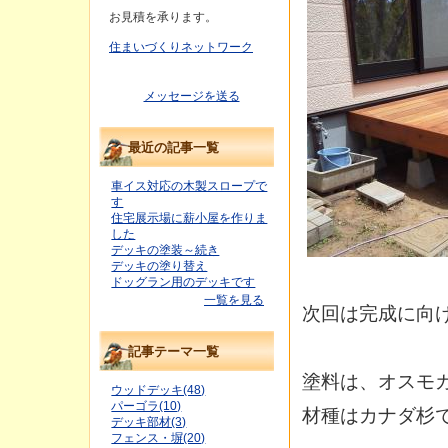
お見積を承ります。
住まいづくりネットワーク
メッセージを送る
最近の記事一覧
車イス対応の木製スロープで
す
住宅展示場に薪小屋を作りま
した
デッキの塗装～続き
デッキの塗り替え
ドッグラン用のデッキです
一覧を見る
次回は完成に向
記事テーマ一覧
塗料は、オスモ
ウッドデッキ(48)
パーゴラ(10)
材種はカナダ杉
デッキ部材(3)
フェンス・塀(20)