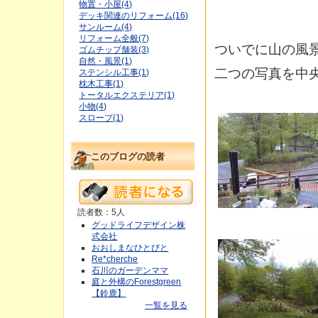
物置・小屋(4)
デッキ関連のリフォーム(16)
サンルーム(4)
リフォーム全般(7)
ついでに山の風
ゴムチップ舗装(3)
自然・風景(1)
二つの写真を中
ステンシル工事(1)
枕木工事(1)
トータルエクステリア(1)
小物(4)
スロープ(1)
このブログの読者
読者数：5人
グッドライフデザイン株
式会社
おおしまなひとびと
Re*cherche
石川のガーデンママ
庭と外構のForestgreen
【鈴鹿】
一覧を見る