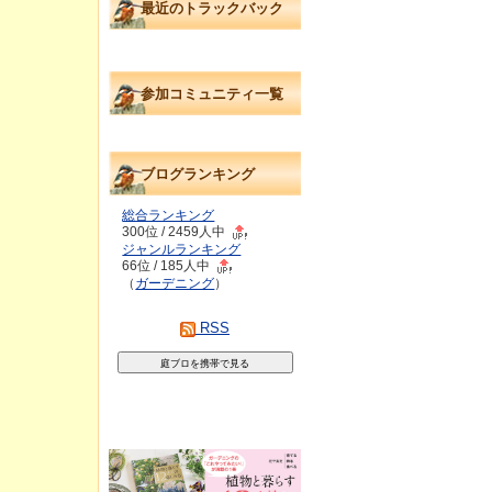
最近のトラックバック
参加コミュニティ一覧
ブログランキング
総合ランキング
300位 / 2459人中
ジャンルランキング
66位 / 185人中
（
ガーデニング
）
RSS