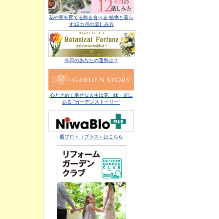
花や実を育てる飾る食べる 植物と暮ら
す12カ月の楽しみ方
今日のあなたの運勢は？
心ときめく幸せな人生は花・緑・庭に
ある “ガーデンストーリー”
庭ブロ＋（プラス）はこちら