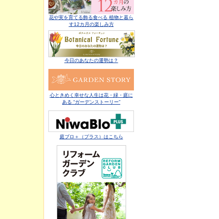
花や実を育てる飾る食べる 植物と暮ら
す12カ月の楽しみ方
今日のあなたの運勢は？
心ときめく幸せな人生は花・緑・庭に
ある “ガーデンストーリー”
庭ブロ＋（プラス）はこちら