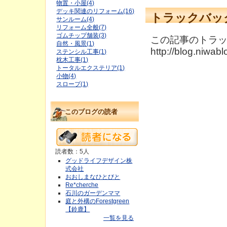
物置・小屋(4)
デッキ関連のリフォーム(16)
トラックバッ
サンルーム(4)
リフォーム全般(7)
ゴムチップ舗装(3)
この記事のトラック
自然・風景(1)
http://blog.niwab
ステンシル工事(1)
枕木工事(1)
トータルエクステリア(1)
小物(4)
スロープ(1)
このブログの読者
読者数：5人
グッドライフデザイン株
式会社
おおしまなひとびと
Re*cherche
石川のガーデンママ
庭と外構のForestgreen
【鈴鹿】
一覧を見る