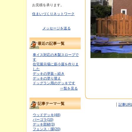
お見積を承ります。
住まいづくりネットワーク
メッセージを送る
最近の記事一覧
車イス対応の木製スロープで
す
住宅展示場に薪小屋を作りま
した
デッキの塗装～続き
デッキの塗り替え
ドッグラン用のデッキです
一覧を見る
記事テーマ一覧
記事UR
ウッドデッキ(48)
パーゴラ(10)
デッキ部材(3)
フェンス・塀(20)