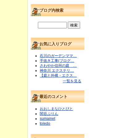
ブログ内検索
お気に入りブログ
石川のガーデンママ…
手抜き工事(ブログ…
さわやか信州の庭 …
神奈川 エクステリ…
【庭と外構・エクス…
一覧を見る
最近のコメント
おおしまなひとびと
関谷ぷりん
sumainet
toledo