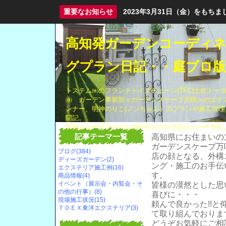
重要なお知らせ
2023年3月31日（金）をも
高知発ガーデンコーディ
グプラン日記・・庭ブロ版
トステム㈱のフランチャイズチェーン(TFC)土佐トー
㈱ ガーデン事業部≪ガーデンスケープ万咲≫のエク
ンナー、明神のりこ(ノンちゃん）のプランや施工管理
闘記。
タカショーリフォームガーデンクラブのメンバーです
記事テーマ一覧
高知県にお住まいの
ガーデンスケープ万
ブログ(384)
店の顔となる、外構
ディーズガーデン(2)
ング・施工のお手伝
エクステリア施工例(16)
す。
商品情報(4)
イベント（展示会・内覧会・そ
皆様の漠然とした思
の他の行事）(8)
喜びに・・・
現場施工状況(15)
頼んで良かった!!
ＴＯＥＸ東洋エクステリア(3)
て取り組んでおりま
どうぞお気軽にご相