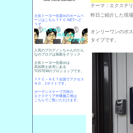
テーマ：
エクステ
昨日ご紹介した現
土佐トーヨー住器㈱のホームペ
ージはこちらＴＦＣ-NETへど
うぞ
オンリーワンのポ
タイプです。
人気のブログノンちゃんのだん
なのブログは画面をクリック
土佐トーヨー住器㈱は
高知県土佐市にある
TOSTEMのプロショップです。
ＴＦＣ－ＮＥＴ全国でアクセス
ＮＯ．1サイトです。
ガーデンスケープ万咲の
エクステリア外構施工例は
こちらでご覧いただけます。