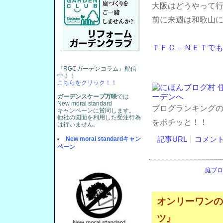
大阪はどうやって
前に来週は和歌山
ＴＦＣ－ＮＥＴで
『RGCガーデンコラム』配信
中！！
こちらをクリック！！
ガーデンスケープ万咲
では
New moral standard
ブログランキング
キャンペーンに賛同します。
他社の図面を利用した受注行為
をポチッと！！
は行いません。
New moral standardキャン
記事URL
コメント(
ペーン
庭ブロ
オンリーワンの
ツ』