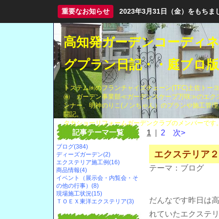
重要なお知らせ
2023年3月31日（金）をも
高知発ガーデンコーディ
グプラン日記・・庭ブロ版
トステム㈱のフランチャイズチェーン(TFC)土佐トー
㈱ ガーデン事業部≪ガーデンスケープ万咲≫のエク
ンナー、明神のりこ(ノンちゃん）のプランや施工管理
闘記。
タカショーリフォームガーデンクラブのメンバーです
記事テーマ一覧
1
|
2
次>
ブログ(384)
エクステリア２
ディーズガーデン(2)
エクステリア施工例(16)
テーマ：
ブログ
商品情報(4)
イベント（展示会・内覧会・そ
の他の行事）(8)
現場施工状況(15)
だんなです昨日は
ＴＯＥＸ東洋エクステリア(3)
れていたエクステ