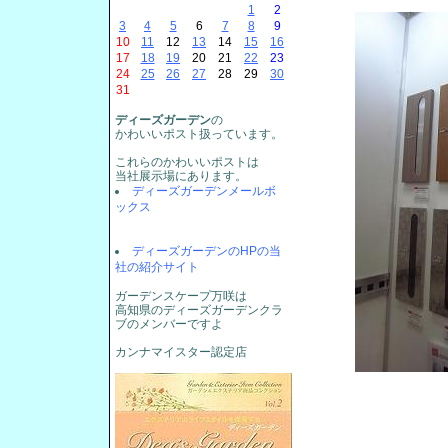
1
2
3
4
5
6
7
8
9
10
11
12
13
14
15
16
17
18
19
20
21
22
23
24
25
26
27
28
29
30
31
ディーズガーデン
の
かわいいポスト扱っています。
これらのかわいいポストは
当社展示場にあります。
ディーズガーデンメールボ
ックス
ディーズガーデンのHPの当
社の紹介サイト
ガーデンスケープ万咲は
高知県のディーズガーデンクラ
ブのメンバーですよ
カンナマイスター認定店