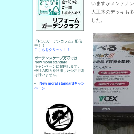
いますがメンテナ
人工木のデッキも
した。
『RGCガーデンコラム』配信
中！！
こちらをクリック！！
ガーデンスケープ万咲
では
New moral standard
キャンペーンに賛同します。
他社の図面を利用した受注行為
は行いません。
New moral standardキャン
ペーン