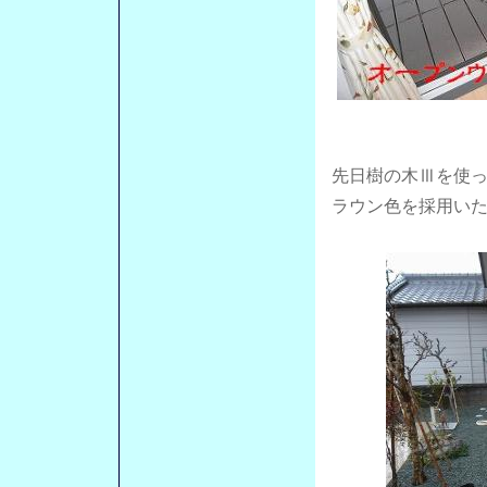
先日樹の木Ⅲを使
ラウン色を採用い