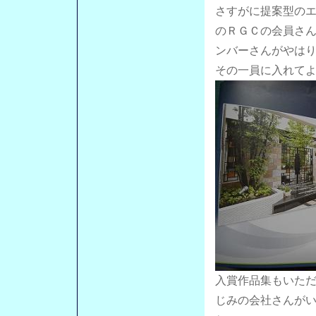
さすがに提案型の
のＲＧＣの会員さ
ンバーさんがやは
その一員に入れて
入賞作品集もいた
じみの会社さんが