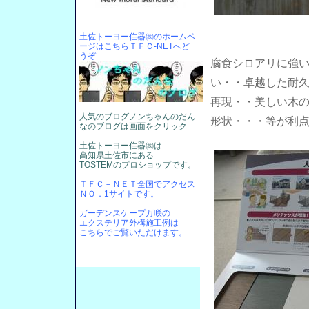
土佐トーヨー住器㈱のホームペ
ージはこちらＴＦＣ-NETへど
うぞ
腐食シロアリに強
い・・卓越した耐
再現・・美しい木
人気のブログノンちゃんのだん
形状・・・等が利
なのブログは画面をクリック
土佐トーヨー住器㈱は
高知県土佐市にある
TOSTEMのプロショップです。
ＴＦＣ－ＮＥＴ全国でアクセス
ＮＯ．1サイトです。
ガーデンスケープ万咲の
エクステリア外構施工例は
こちらでご覧いただけます。