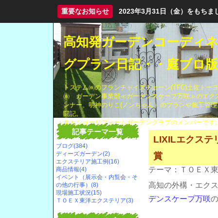
重要なお知らせ
2023年3月31日（金）をも
高知発ガーデンコーディ
グプラン日記・・庭ブロ版
トステム㈱のフランチャイズチェーン(TFC)土佐トー
㈱ ガーデン事業部≪ガーデンスケープ万咲≫のエク
ンナー、明神のりこ(ノンちゃん）のプランや施工管理
闘記。
タカショーリフォームガーデンクラブのメンバーです
記事テーマ一覧
LIXILエクス
ブログ(384)
賞
ディーズガーデン(2)
エクステリア施工例(16)
テーマ：
ＴＯＥＸ
商品情報(4)
イベント（展示会・内覧会・そ
高知の外構・エク
の他の行事）(8)
現場施工状況(15)
デンスケープ万咲
ＴＯＥＸ東洋エクステリア(3)