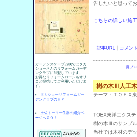
告したいと思って
こちらの詳しい施工
記事URL
コメント(
ガーデンスケープ万咲ではタカ
庭ブロ
ショーさんのリフォームガーデ
ンクラブに加盟しています。
お得なリフォームローンもオリ
コと提携してご利用いただけま
樹の木Ⅲ人工木
す。
テーマ：
ＴＯＥＸ
タカショーリフォームガー
デンクラブのＨＰ
土佐トーヨー住器の紹介ペ
TOEX東洋エクス
ージへＧＯ！
樹の木Ⅲのサンプ
当社では木材のデ