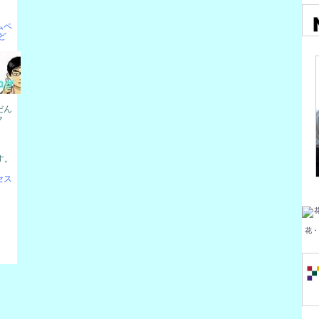
ムペ
ど
だん
ク
す。
セス
。
花・