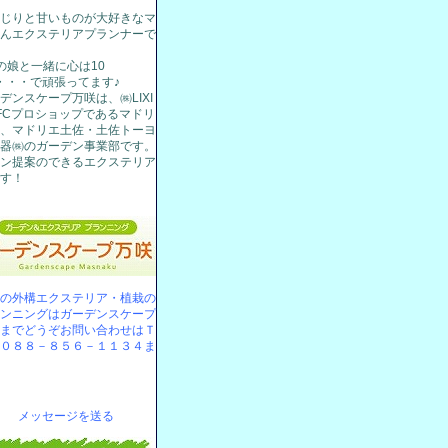
じりと甘いものが大好きなマ
んエクステリアプランナーで
の娘と一緒に心は10
!・・・で頑張ってます♪
デンスケープ万咲は、㈱LIXI
FCプロショップであるマドリ
、マドリエ土佐・土佐トーヨ
器㈱のガーデン事業部です。
ン提案のできるエクステリア
す！
の外構エクステリア・植栽の
ンニングはガーデンスケープ
までどうぞお問い合わせはＴ
０８８－８５６－１１３４ま
メッセージを送る