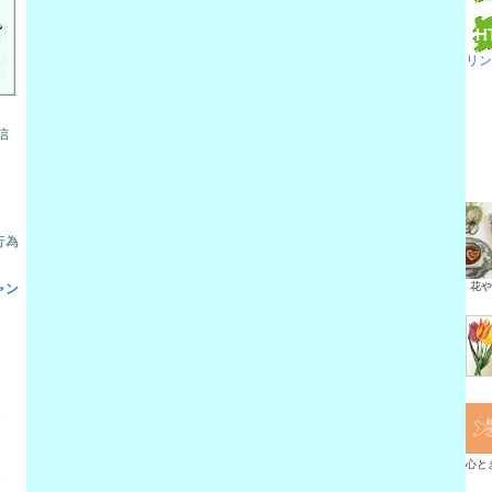
H
リン
信
。
行為
花や
キャン
心と