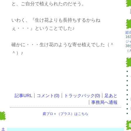
と、ご自分で植えられたのだそう。
いわく、『生け花よりも長持ちするからね
ぇ・・・』ということでした♪
総
16
ジ
確かに・・・生け花のような寄せ植えでした（＾
38
（
＾）♪
記事URL
コメント(0)
トラックバック(0)
足あと
事務局へ通報
庭ブロ＋（プラス）はこちら
土