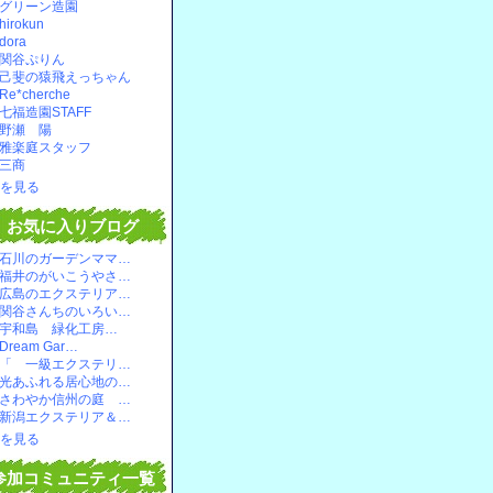
グリーン造園
hirokun
dora
関谷ぷりん
己斐の猿飛えっちゃん
Re*cherche
七福造園STAFF
野瀬 陽
雅楽庭スタッフ
三商
を見る
お気に入りブログ
石川のガーデンママ…
福井のがいこうやさ…
広島のエクステリア…
関谷さんちのいろい…
宇和島 緑化工房…
Dream Gar…
「 一級エクステリ…
光あふれる居心地の…
さわやか信州の庭 …
新潟エクステリア＆…
を見る
参加コミュニティ一覧