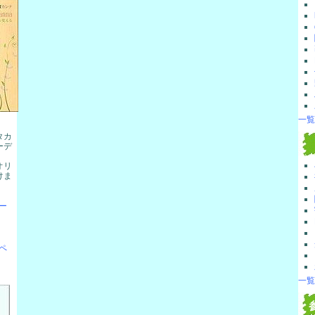
一覧
タカ
ーデ
。
オリ
けま
ー
ペ
一覧