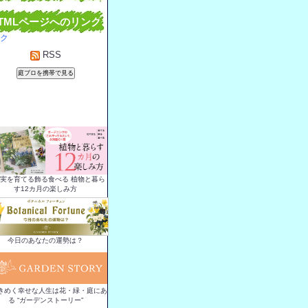
TMLページへのリンク
ク
RSS
実を育てる飾る食べる 植物と暮ら
す12カ月の楽しみ方
今日のあなたの運勢は？
きめく幸せな人生は花・緑・庭にあ
る “ガーデンストーリー”