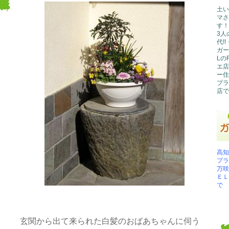
土い
マさ
す！
3人
代!
ガー
Lの
エ店
ー住
プラ
店で
高知
プラ
万咲
ＥＬ
で
玄関から出て来られた白髪のおばあちゃんに伺う