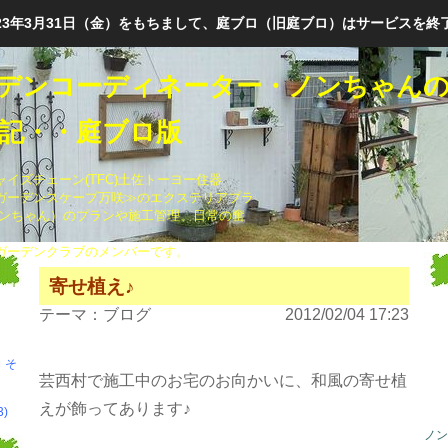
023年3月31日（金）をもちまして、庭ブロ（旧庭ブロ）はサービスを終
デンコーディネーター・ノンちゃん
記・・庭ブロ版
イズチェーン(TFC)土佐トーヨー住器
ガーデンスケープ万咲≫のエクステリアプラ
ノンちゃん）のプランや施工管理、日常の奮
ガーデンクラブのメンバーです。
寄せ植え♪
テーマ：
ブログ
2012/02/04 17:23
・そ
芸西村で施工中のお宅のお向かいに、和風の寄せ植
えが飾ってあります♪
)
ノン