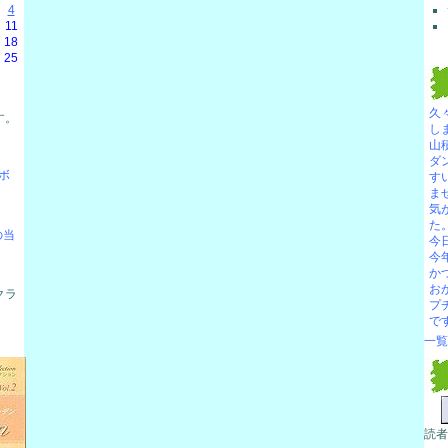
4
11
18
25
久
す。
し
山
ダ
ボ
す
ま
気
た
の当
今
今
か
お
クラ
プ
で
一覧
読者