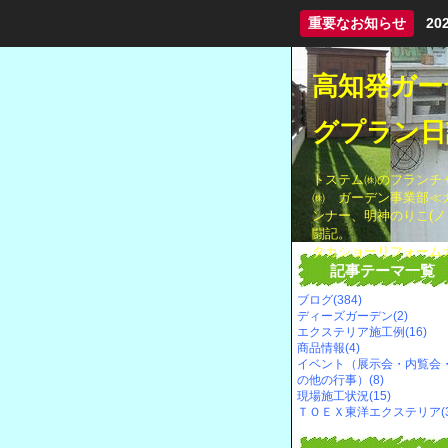
重要なお知らせ
2
高知発ガー
グプラン日
トステム㈱のフランチャ
㈱ ガーデン事業部≪
ンナー、明神のりこ(
闘記。
タカショーリフォーム
記事テーマ一覧
ブログ(384)
ディーズガーデン(2)
エクステリア施工例(16)
商品情報(4)
イベント（展示会・内覧会
の他の行事）(8)
現場施工状況(15)
ＴＯＥＸ東洋エクステリア(3