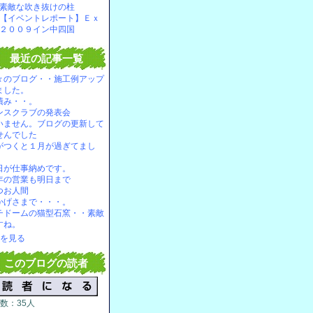
素敵な吹き抜けの柱
【イベントレポート】Ｅｘ
２００９イン中四国
最近の記事一覧
々のブログ・・施工例アップ
ました。
積み・・。
ンスクラブの発表会
いません。ブログの更新して
せんでした
がつくと１月が過ぎてまし
。
日が仕事納めです。
年の営業も明日まで
つお人間
かげさまで・・・。
チドームの猫型石窯・・素敵
すね。
を見る
このブログの読者
数：35人