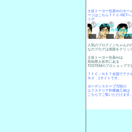
土佐トーヨー住器㈱のホー
ージはこちらＴＦＣ-NETへ
うぞ
人気のブログノンちゃんの
なのブログは画面をクリッ
土佐トーヨー住器㈱は
高知県土佐市にある
TOSTEMのプロショップで
ＴＦＣ－ＮＥＴ全国でアク
ＮＯ．1サイトです。
ガーデンスケープ万咲の
エクステリア外構施工例は
こちらでご覧いただけます