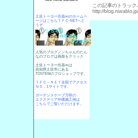
この記事のトラックバッ
http://blog.niwablo.
土佐トーヨー住器㈱のホームペ
ージはこちらＴＦＣ-NETへど
うぞ
人気のブログノンちゃんのだん
なのブログは画面をクリック
土佐トーヨー住器㈱は
高知県土佐市にある
TOSTEMのプロショップです。
ＴＦＣ－ＮＥＴ全国でアクセス
ＮＯ．1サイトです。
ガーデンスケープ万咲の
エクステリア外構施工例は
こちらでご覧いただけます。