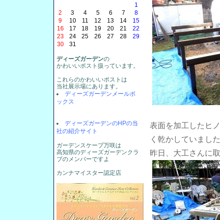
1
2
3
4
5
6
7
8
9
10
11
12
13
14
15
16
17
18
19
20
21
22
23
24
25
26
27
28
29
30
31
ディーズガーデン
の
かわいいポスト扱っています。
これらのかわいいポストは
当社展示場にあります。
ディーズガーデンメールボ
ックス
ディーズガーデンのHPの当
表面を加工したヒ
社の紹介サイト
く乾かしていまし
ガーデンスケープ万咲は
高知県のディーズガーデンクラ
昨日、大工さんに
ブのメンバーですよ
カンナマイスター認定店