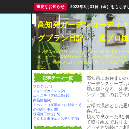
重要なお知らせ
2023年3月31日（金）をも
高知発ガーデンコーディ
グプラン日記・・庭ブロ版
トステム㈱のフランチャイズチェーン(TFC)土佐トー
㈱ ガーデン事業部≪ガーデンスケープ万咲≫のエク
ンナー、明神のりこ(ノンちゃん）のプランや施工管理
闘記。
タカショーリフォームガーデンクラブのメンバーです
記事テーマ一覧
高知県にお住まいの
ガーデンスケープ万
ブログ(384)
店の顔となる、外構
ディーズガーデン(2)
ング・施工のお手伝
エクステリア施工例(16)
す。
商品情報(4)
イベント（展示会・内覧会・そ
皆様の漠然とした思
の他の行事）(8)
喜びに・・・
現場施工状況(15)
頼んで良かった!!
ＴＯＥＸ東洋エクステリア(3)
て取り組んでおりま
どうぞお気軽にご相