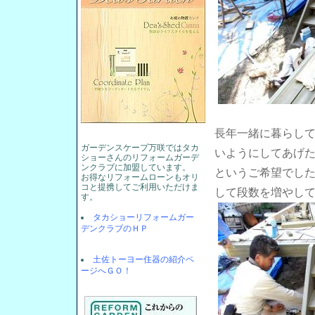
長年一緒に暮らし
ガーデンスケープ万咲ではタカ
いようにしてあげ
ショーさんのリフォームガーデ
ンクラブに加盟しています。
というご希望でし
お得なリフォームローンもオリ
コと提携してご利用いただけま
して段数を増やして
す。
タカショーリフォームガー
デンクラブのＨＰ
土佐トーヨー住器の紹介ペ
ージへＧＯ！