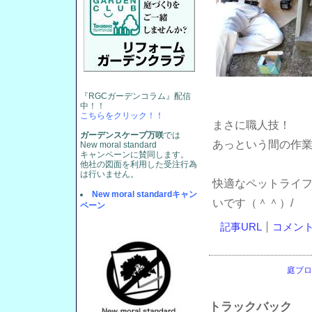
『RGCガーデンコラム』配信
中！！
こちらをクリック！！
まさに職人技！
ガーデンスケープ万咲
では
あっという間の作業
New moral standard
キャンペーンに賛同します。
他社の図面を利用した受注行為
は行いません。
快適なペットライ
New moral standardキャン
いです（＾＾）/
ペーン
記事URL
コメント(
庭ブロ
トラックバック