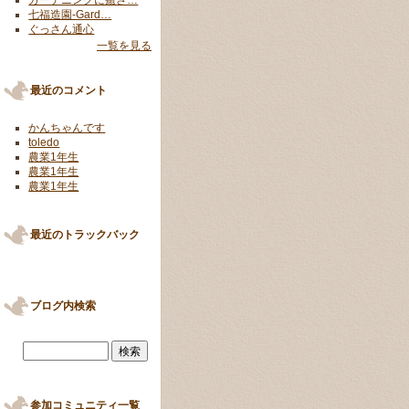
ガーデニングに癒さ…
七福造園-Gard…
ぐっさん通心
一覧を見る
最近のコメント
かんちゃんです
toledo
農業1年生
農業1年生
農業1年生
最近のトラックバック
ブログ内検索
参加コミュニティ一覧