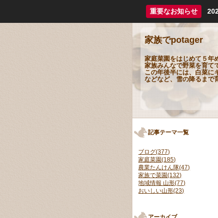
重要なお知らせ
2
家族でpotager
家庭菜園をはじめて５年
家族みんなで野菜を育て
この年後半には、白菜に
などなど、雪の降るまで
記事テーマ一覧
ブログ(377)
家庭菜園(185)
農業たんけん隊(47)
家族で菜園(132)
地域情報 山形(77)
おいしい山形(23)
アーカイブ