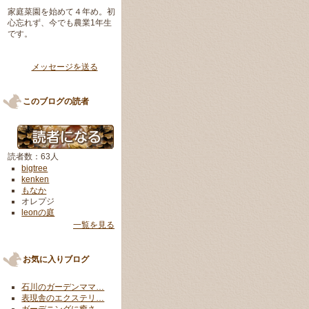
家庭菜園を始めて４年め。初
心忘れず、今でも農業1年生
です。
メッセージを送る
このブログの読者
読者数：63人
bigtree
kenken
もなか
オレプジ
leonの庭
一覧を見る
お気に入りブログ
石川のガーデンママ…
表現舎のエクステリ…