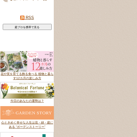
RSS
花や実を育てる飾る食べる 植物と暮ら
す12カ月の楽しみ方
今日のあなたの運勢は？
心ときめく幸せな人生は花・緑・庭に
ある “ガーデンストーリー”