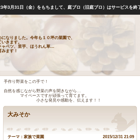
023年3月31日（金）をもちまして、庭ブロ（旧庭ブロ）はサービスを終
めになりました。今年も１０坪の菜園で、
ていきます。
キャベツ、里芋、ほうれん草…
育みます！
手作り野菜をこの手で！
自然を感じながら野菜の声を聞きながら…
マイペースですが頑張って育てます。
小さな発見や感動を、伝えます！！
大みそか
テーマ：
家族で菜園
2015/12/31 21:09