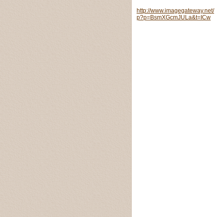
http://www.imagegateway.net/
p?p=BsmXGcmJULa&t=ICw