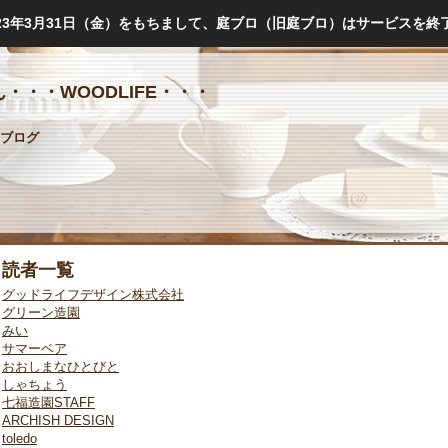
023年3月31日（金）をもちまして、庭ブロ（旧庭ブロ）はサービスを終
・・・WOODLIFE・・・
ブログ
読者一覧
グッドライフデザイン株式会社
グリーン造園
みい
サマーベア
おおしまなひとびと
しゃちょう
七福造園STAFF
ARCHISH DESIGN
toledo