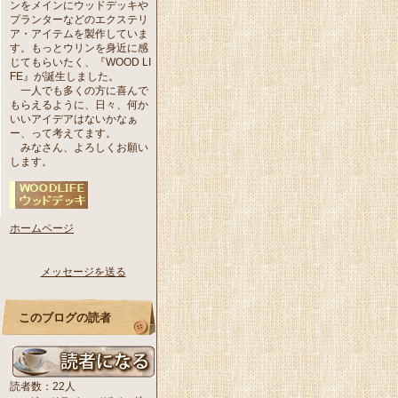
ンをメインにウッドデッキや
プランターなどのエクステリ
ア・アイテムを製作していま
す。もっとウリンを身近に感
じてもらいたく、『WOOD LI
FE』が誕生しました。
一人でも多くの方に喜んで
もらえるように、日々、何か
いいアイデアはないかなぁ
ー、って考えてます。
みなさん、よろしくお願い
します。
ホームページ
メッセージを送る
このブログの読者
読者数：22人