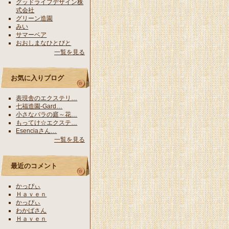
グッドライフデザイン株
式会社
グリーン造園
みい
サマーベア
おおしまなひとびと
一覧を見る
お気に入りブログ
表現舎のエクステリ…
七福造園-Gard…
小さなバラの庭～花…
もってけ☆エクステ…
Esenciaさん…
一覧を見る
最近のコメント
かっぴぃ
Ｈａｖｅｎ
かっぴぃ
わかばさん
Ｈａｖｅｎ