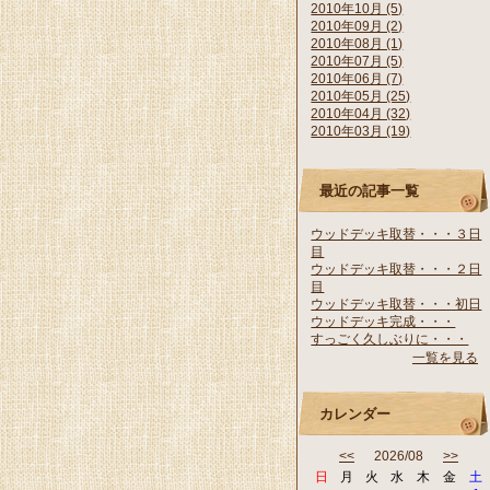
2010年10月 (5)
2010年09月 (2)
2010年08月 (1)
2010年07月 (5)
2010年06月 (7)
2010年05月 (25)
2010年04月 (32)
2010年03月 (19)
最近の記事一覧
ウッドデッキ取替・・・３日
目
ウッドデッキ取替・・・２日
目
ウッドデッキ取替・・・初日
ウッドデッキ完成・・・
すっごく久しぶりに・・・
一覧を見る
カレンダー
<<
2026/08
>>
日
月
火
水
木
金
土