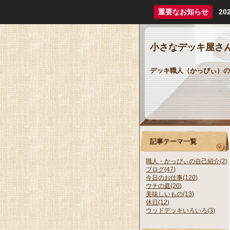
重要なお知らせ
2
小さなデッキ屋さん
デッキ職人（かっぴぃ）の
記事テーマ一覧
職人・かっぴぃの自己紹介(2)
ブログ(47)
今日のお仕事(120)
ウチの庭(20)
美味しいもの(13)
休日(12)
ウッドデッキいろいろ(3)