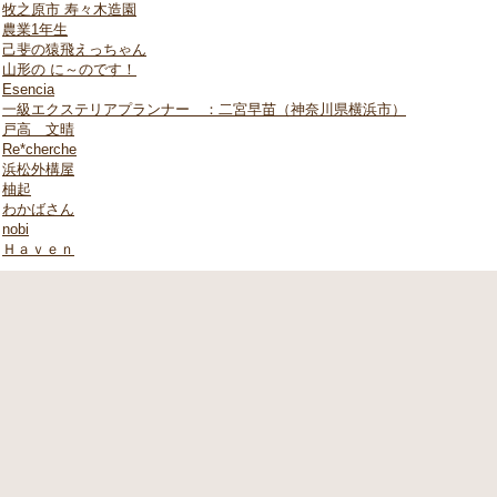
牧之原市 寿々木造園
農業1年生
己斐の猿飛えっちゃん
山形の に～のです！
Esencia
一級エクステリアプランナー ：二宮早苗（神奈川県横浜市）
戸高 文晴
Re*cherche
浜松外構屋
柚起
わかばさん
nobi
Ｈａｖｅｎ