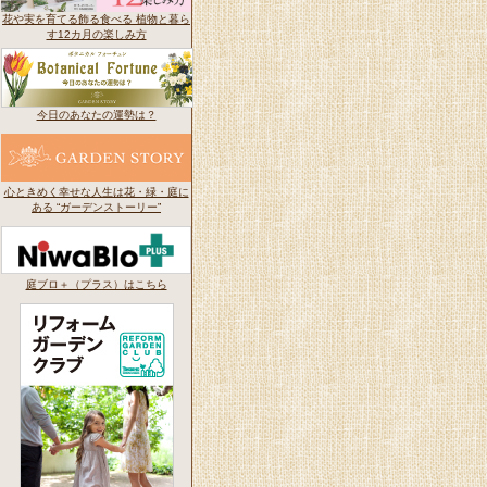
花や実を育てる飾る食べる 植物と暮ら
す12カ月の楽しみ方
今日のあなたの運勢は？
心ときめく幸せな人生は花・緑・庭に
ある “ガーデンストーリー”
庭ブロ＋（プラス）はこちら