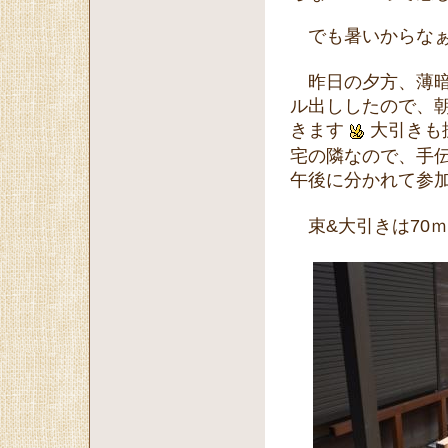
でも暑いからな
昨日の夕方、薄暗
ル出ししたので、
きます
大引きも
宅の隣なので、手
午後に分かれて参
束&大引きは70ｍ