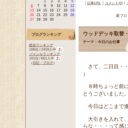
1
2
3
4
5
記事URL
コメント(0)
6
7
8
9
10
11
12
13
14
15
16
17
18
19
20
21
22
23
24
25
26
庭ブロ
27
28
29
30
ウッドデッキ取替
ブログランキング
テーマ：
今日のお仕事
総合ランキング
166位 / 2459人中
ジャンルランキング
101位 / 661人中
（
日記・ブログ
）
さて、二日目・・・
）
８時ちょっと前に
とうございました
今日はどこまで進
大引きを入れて、
らな・・・って感