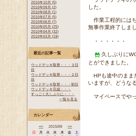
2010年10月 (5)
した。
2010年09月 (2)
2010年08月 (1)
2010年07月 (5)
作業工程的にはち
2010年06月 (7)
無事作業終了しま
2010年05月 (25)
2010年04月 (32)
2010年03月 (19)
・・・・・・
最近の記事一覧
久しぶりにWO
とができました。
ウッドデッキ取替・・・３日
目
HPも途中のまま
ウッドデッキ取替・・・２日
目
いますが、どうな
ウッドデッキ取替・・・初日
ウッドデッキ完成・・・
すっごく久しぶりに・・・
マイペースでやっ
一覧を見る
カレンダー
<<
2015/09
>>
日
月
火
水
木
金
土