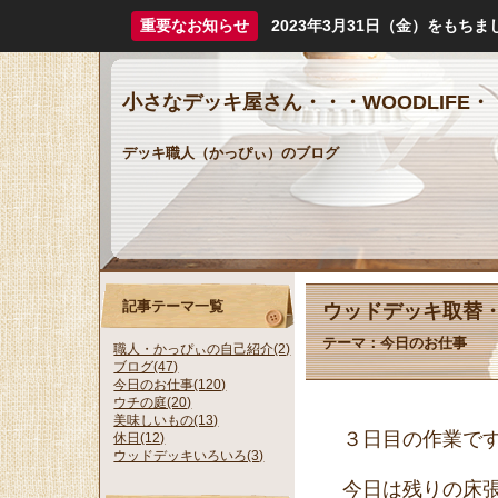
重要なお知らせ
2023年3月31日（金）をも
小さなデッキ屋さん・・・WOODLIFE・
デッキ職人（かっぴぃ）のブログ
記事テーマ一覧
ウッドデッキ取替
テーマ：
今日のお仕事
職人・かっぴぃの自己紹介(2)
ブログ(47)
今日のお仕事(120)
ウチの庭(20)
美味しいもの(13)
３日目の作業で
休日(12)
ウッドデッキいろいろ(3)
今日は残りの床張