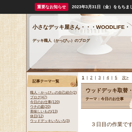
重要なお知らせ
2023年3月31日（金）をも
小さなデッキ屋さん・・・WOODLIFE・
デッキ職人（かっぴぃ）のブログ
1
|
2
|
3
|
4
|
5
次>
記事テーマ一覧
ウッドデッキ取替
職人・かっぴぃの自己紹介(2)
ブログ(47)
テーマ：
今日のお仕事
今日のお仕事(120)
ウチの庭(20)
美味しいもの(13)
休日(12)
ウッドデッキいろいろ(3)
３日目の作業で