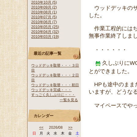
2010年10月 (5)
ウッドデッキのサイ
2010年09月 (2)
2010年08月 (1)
した。
2010年07月 (5)
2010年06月 (7)
2010年05月 (25)
作業工程的にはち
2010年04月 (32)
無事作業終了しま
2010年03月 (19)
・・・・・・
最近の記事一覧
久しぶりにWO
ウッドデッキ取替・・・３日
とができました。
目
ウッドデッキ取替・・・２日
目
HPも途中のまま
ウッドデッキ取替・・・初日
ウッドデッキ完成・・・
いますが、どうな
すっごく久しぶりに・・・
一覧を見る
マイペースでやっ
カレンダー
<<
2026/08
>>
日
月
火
水
木
金
土