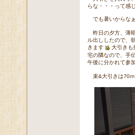
らな・・・って感
でも暑いからな
昨日の夕方、薄暗
ル出ししたので、
きます
大引きも
宅の隣なので、手
午後に分かれて参
束&大引きは70ｍ