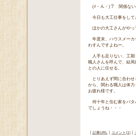
(ﾒ・ん・)？ 関係な
今日も大工仕事をして
ほかの大工さんがやっ
年度末、ハウスメーカー
わすんですよねー。
人手も足りない、工期
職人さんを呼んで、結局
との人に任せる。
とりあえず間に合わせ
から、関わる職人は体力
お疲れ様です。
何十年と住む家をバタ
でしょうね・・・
記事URL
コメント(1)