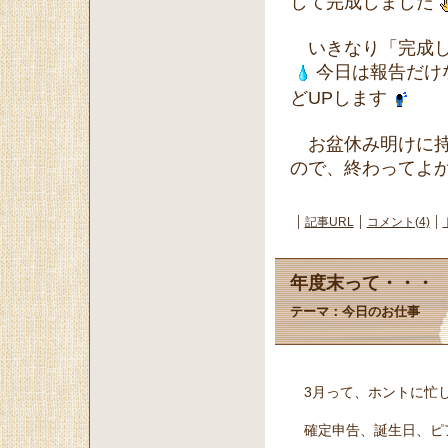
して完成しました
いきなり「完成し
今日は報告だけ
どUPします
お盆休み明けに持
ので、終わってよ
記事URL
コメント(4)
年度末って・・・
テーマ：
今日のお仕事
3月って、ホントに忙
確定申告、誕生日、ピ