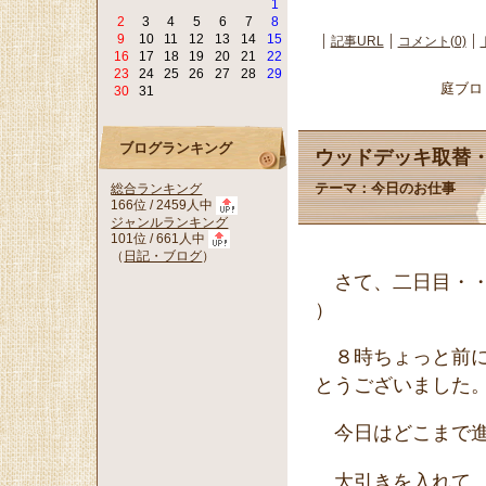
1
2
3
4
5
6
7
8
9
10
11
12
13
14
15
記事URL
コメント(0)
16
17
18
19
20
21
22
23
24
25
26
27
28
29
庭ブロ
30
31
ブログランキング
ウッドデッキ取替
テーマ：
今日のお仕事
総合ランキング
166位 / 2459人中
ジャンルランキング
101位 / 661人中
（
日記・ブログ
）
さて、二日目・・・
）
８時ちょっと前に
とうございました
今日はどこまで進
大引きを入れて、