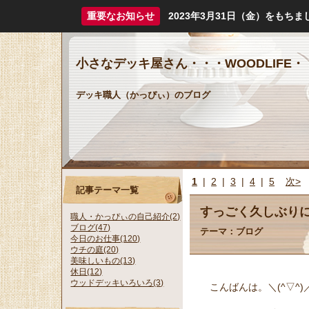
重要なお知らせ
2023年3月31日（金）をも
小さなデッキ屋さん・・・WOODLIFE・
デッキ職人（かっぴぃ）のブログ
1
|
2
|
3
|
4
|
5
次>
記事テーマ一覧
すっごく久しぶり
職人・かっぴぃの自己紹介(2)
ブログ(47)
テーマ：
ブログ
今日のお仕事(120)
ウチの庭(20)
美味しいもの(13)
休日(12)
ウッドデッキいろいろ(3)
こんばんは。＼(^▽^)