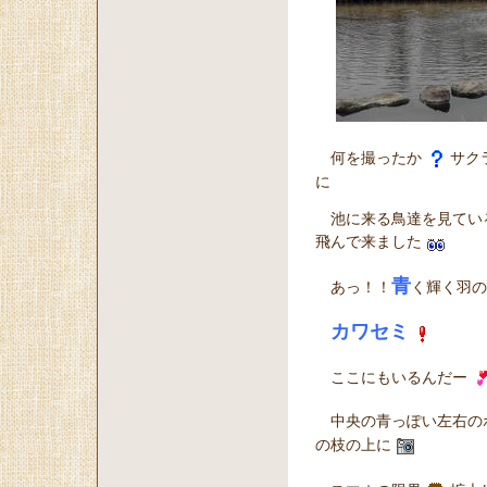
何を撮ったか
サク
に
池に来る鳥達を見てい
飛んで来ました
青
あっ！！
く輝く羽の
カワセミ
ここにもいるんだー
中央の青っぽい左右の
の枝の上に