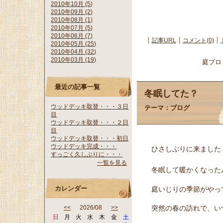
2010年10月 (5)
2010年09月 (2)
2010年08月 (1)
2010年07月 (5)
2010年06月 (7)
記事URL
コメント(0)
2010年05月 (25)
2010年04月 (32)
2010年03月 (19)
庭ブロ
最近の記事一覧
冬眠してた？
ウッドデッキ取替・・・３日
テーマ：
ブログ
目
ウッドデッキ取替・・・２日
目
ウッドデッキ取替・・・初日
ウッドデッキ完成・・・
ひさしぶりに来ました
すっごく久しぶりに・・・
一覧を見る
冬眠して暖かくなった
カレンダー
庭いじりの季節がやっ
突然の春の訪れで、い
<<
2026/08
>>
日
月
火
水
木
金
土