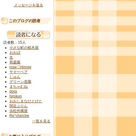
メッセージを送る
このブログの読者
読者数：15人
小さな町の植木屋
おおば
生
剪庭園
rose♡Hiromi
サマーベア
じゅん
グリーン造園
まちゃむね
dora
hirokun
おおしまなひとびと
関谷ぷりん
浜松外構屋
Re*cherche
一覧を見る