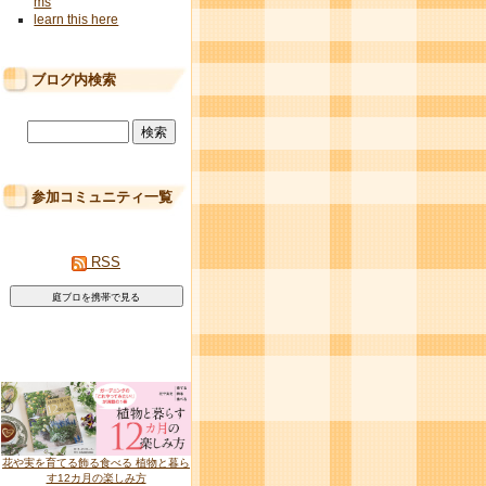
ms
learn this here
ブログ内検索
参加コミュニティ一覧
RSS
花や実を育てる飾る食べる 植物と暮ら
す12カ月の楽しみ方