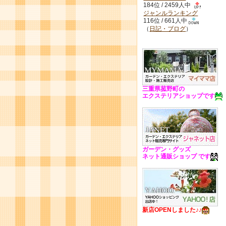
184位 / 2459人中
ジャンルランキング
116位 / 661人中
（
日記・ブログ
）
三重県菰野町の
エクステリアショップです
ガーデン・グッズ
ネット通販ショップ です
新店OPENしました♪♪