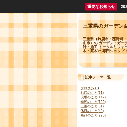
重要なお知らせ
2
三重県のガーデン
三重県（鈴鹿市・菰野町・
山市）の ガーデン・ガー
計・施工 トータルリフォ
木・庭木)の専門ショップ
記事テーマ一覧
ブログ(531)
お店のこと(71)
現場のこと(142)
季節のこと(120)
三重のこと(51)
休日のこと(49)
商品のこと(220)