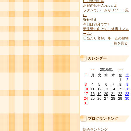
白い壁のお庭
お庭のお手入れ part2
ラタンでルームがリゾート風
に
寄せ植え
今日は節分です♪
新生活に向けて、外構リフォ
ーム♪
日当たり良好。ルームの敷物
一覧を見る
カレンダー
<<
2016/01
>>
日
月
火
水
木
金
土
1
2
3
4
5
6
7
8
9
10
11
12
13
14
15
16
17
18
19
20
21
22
23
24
25
26
27
28
29
30
31
ブログランキング
総合ランキング