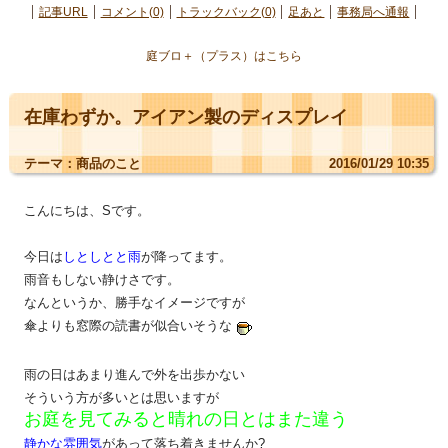
記事URL
コメント(0)
トラックバック(0)
足あと
事務局へ通報
庭ブロ＋（プラス）はこちら
在庫わずか。アイアン製のディスプレイ
テーマ：
商品のこと
2016/01/29 10:35
こんにちは、Sです。
今日は
しとしとと雨
が降ってます。
雨音もしない静けさです。
なんというか、勝手なイメージですが
傘よりも窓際の読書が似合いそうな
雨の日はあまり進んで外を出歩かない
そういう方が多いとは思いますが
お庭を見てみると晴れの日とはまた違う
静かな雰囲気
があって落ち着きませんか?