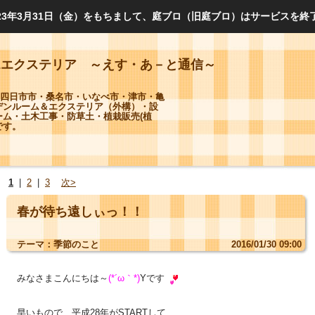
023年3月31日（金）をもちまして、庭ブロ（旧庭ブロ）はサービスを終
&エクステリア ～えす・あ－と通信～
四日市市・桑名市・いなべ市・津市・亀
デンルーム＆エクステリア（外構）・設
ーム・土木工事・防草土・植栽販売(植
です。
1
|
2
|
3
次>
春が待ち遠しぃっ！！
テーマ：
季節のこと
2016/01/30 09:00
みなさまこんにちは～
(*´ω｀*)
Yです
早いもので、平成28年がSTARTして、