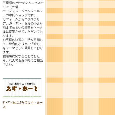
三重県の ガーデン＆エクステ
リア（外構）
ガーデンルームコンシェルジ
ュの専門ショップです。
リフォームからエクステリ
ア、ガーデン、お庭の小さな
花まで住まいの空間をトータ
ルに提案させていただいてお
ります。
お客様の快適な生活を目指し
て、総合的な視点で「癒し」
をテーマとして展開しており
ます。
住環境に関することでした
ら、なんでもお気軽にご相談
下さい。
ｶﾞｰﾃﾞﾝ＆ｴｸｽﾃﾘｱのえす・あ－
と