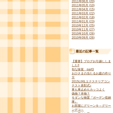
2011年06月 (20)
2011年05月 (10)
2011年04月 (15)
2011年03月 (22)
2011年02月 (18)
2011年01月 (23)
2010年12月 (25)
2010年11月 (27)
2010年10月 (26)
2010年09月 (26)
最近の記事一覧
【重要】ブログお引越ししま
した!!
旬な味覚 part3
おひさまの当たるお庭の作り
方
2015LIXILエクステリアコン
テスト表彰式♪
車も車止めもカッコよく
偽物？本物？
モダンな物置『ガーデン収納
庫』
お部屋にグリーンを～グリー
ンデコ～