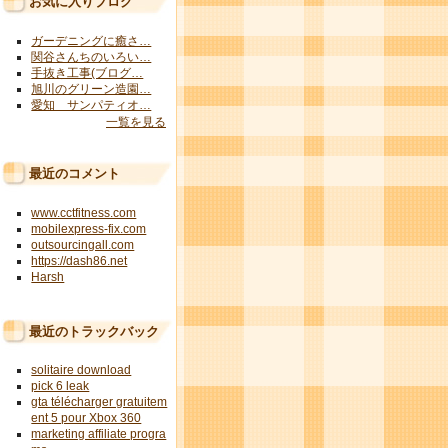
お気に入りブログ
ガーデニングに癒さ…
関谷さんちのいろい…
手抜き工事(ブログ…
旭川のグリーン造園…
愛知 サンパティオ…
一覧を見る
最近のコメント
www.cctfitness.com
mobilexpress-fix.com
outsourcingall.com
https://dash86.net
Harsh
最近のトラックバック
solitaire download
pick 6 leak
gta télécharger gratuitem
ent 5 pour Xbox 360
marketing affiliate progra