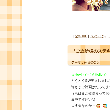
記事URL
コメント(0)
『ご近所様のステ
テーマ：
休日のこと
☆Hey!ヽ('ｰ'#)/ Hello!☆
とうとうGW突入しまし
皆さまご計画はたってま
うちはまだ煮詰まってお
最中です(^▽^;)
大丈夫なのか～