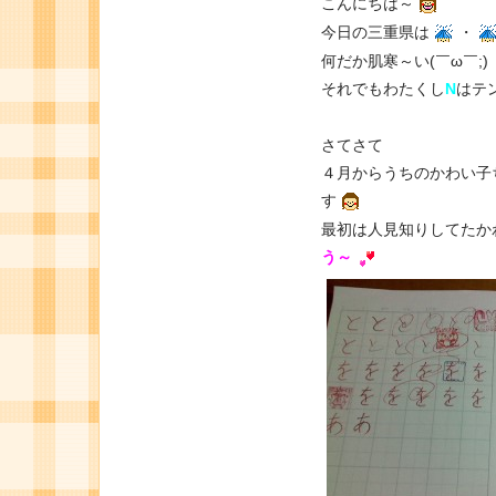
こんにちは～
今日の三重県は
・
何だか肌寒～い(￣ω￣;)
それでもわたくし
N
はテ
さてさて
４月からうちのかわい子
す
最初は人見知りしてたか
う～