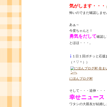
気がします・・・
怖いのでまだ確認しませ
あぁ～
今度ちゃんと！
勇気をだして
確認し
とほほ・・・。
↓
１日１回ポチッと応援
（＾▽＾））
にほんブログ村
そして・・・追伸・・・
幸せニュース
ワタシの大親友が結婚し