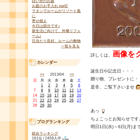
白い壁のお庭
お庭のお手入れ part2
ラタンでルームがリゾート風
に
寄せ植え
今日は節分です♪
新生活に向けて、外構リフォ
ーム♪
日当たり良好。ルームの敷物
一覧を見る
画像を
詳しくは、
カレンダー
誕生日や記念日・・・
<<
2013/04
>>
贈り物、プレゼントに・
日
月
火
水
木
金
土
1
2
3
4
5
6
是非、ご覧下さいませ
7
8
9
10
11
12
13
14
15
16
17
18
19
20
21
22
23
24
25
26
27
28
29
30
あっ
ちょこっとお知らせです
ブログランキング
明日1日(水)～6日(月
総合ランキング
161位 / 2459人中