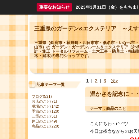
重要なお知らせ
2023年3月31日（金）をも
三重県のガーデン&エクステリア ～え
三重県（鈴鹿市・菰野町・四日市市・桑名市・いなべ市・
山市）の ガーデン・ガーデンルーム＆エクステリア（外
計・施工 トータルリフォーム・土木工事・防草土・植栽販
木・庭木)の専門ショップです。
1
|
2
|
3
次>
記事テーマ一覧
温かさを記念に・
ブログ(531)
お店のこと(71)
現場のこと(142)
テーマ：
商品のこと
季節のこと(120)
三重のこと(51)
休日のこと(49)
こんにちわ～(^-^*)/
商品のこと(220)
今日は残念ながらのお天