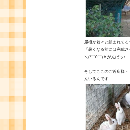
屋根が着々と組まれてるでしょ
『暑くなる前には完成さ
＼(*⌒0⌒)ｂがんばっ♪
そしてここのご近所様・
んいるんです