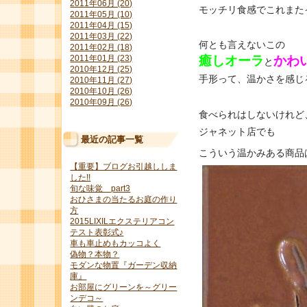
2011年06月 (20)
モッチリ食感でこれまた
2011年05月 (10)
2011年04月 (15)
2011年03月 (22)
何とも言えないこの
2011年02月 (18)
2011年01月 (23)
癒しオーラ
かわ
と
2010年12月 (25)
手形って、温かさを感じ
2010年11月 (27)
2010年10月 (26)
2010年09月 (26)
食べられはしないけれど
ジャネット店でも
最近の記事一覧
こういう温かみある商品
【重要】ブログお引越ししま
した!!
旬な味覚 part3
おひさまの当たるお庭の作り
方
2015LIXILエクステリアコン
テスト表彰式♪
車も車止めもカッコよく
偽物？本物？
モダンな物置『ガーデン収納
庫』
お部屋にグリーンを～グリー
ンデコ～