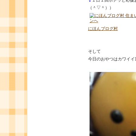
（＾▽＾））
にほんブログ村
そして
今日のおやつはカワイイ頂