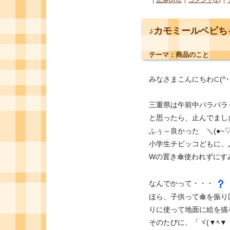
♪カモミールベビち
テーマ：
商品のこと
みなさまこんにちわ⊂(^･(ｪ
三重県は午前中パラパラ
と思ったら、止んでまし
ふぅ～良かった ＼(●~▽
小学生チビッコどもに、
Wの置き傘使われずにす
なんでかって・・・
ほら、子供って傘を振り
りに使って地面に絵を描
そのたびに、「ヾ(▼ﾍ▼