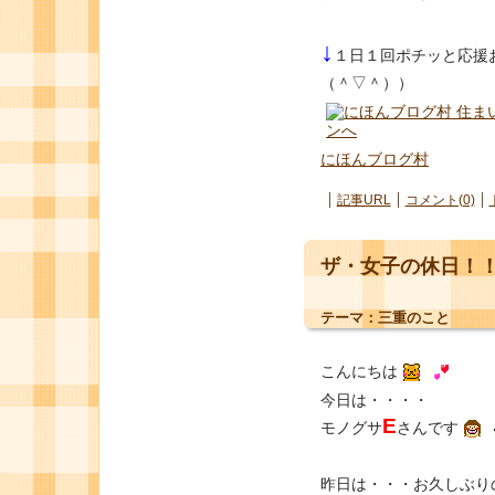
↓
１日１回ポチッと応援
（＾▽＾））
にほんブログ村
記事URL
コメント(0)
ザ・女子の休日！
テーマ：
三重のこと
こんにちは
今日は・・・・
E
モノグサ
さんです
昨日は・・・お久しぶり