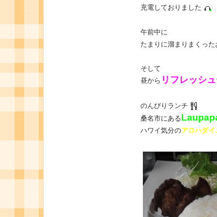
充電しておりました
午前中に
たまりに溜まりまくった
そして
リフレッシュ
昼から
のんびりランチ
Laup
桑名市にある
ハワイ気分の
アロハダイ