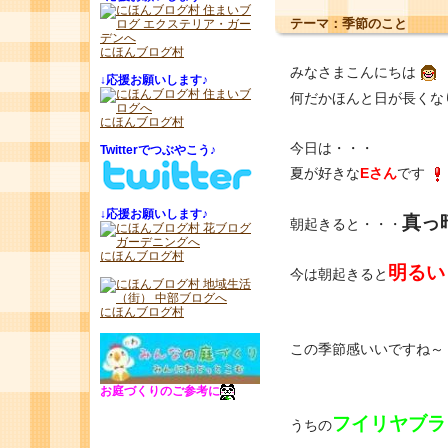
テーマ：
季節のこと
にほんブログ村
みなさまこんにちは
↓
応援お願いします♪
何だかほんと日が長くな
にほんブログ村
今日は・・・
Twitterでつぶやこう♪
夏が好きな
Eさん
です
↓
応援お願いします♪
真っ
朝起きると・・・
にほんブログ村
明るい
今は朝起きると
にほんブログ村
この季節感いいですね～
お庭づくりのご参考に
フイリヤブラ
うちの