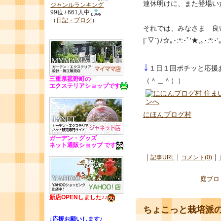
連休明けに、また登場いたし
ジャンルランキング
99位 / 661人中
（
日記・ブログ
）
それでは、みなさま 良
|´▽`)ﾉ☆｡･:*:･ﾟ'★,｡･:*:･'
↓
１日１回ポチッと応援
三重県菰野町の
（＾＿＾））
エクステリアショップです
にほんブログ村
ガーデン・グッズ
ネット通販ショップ です
記事URL
コメント(0)
庭ブロ
新店OPENしました♪♪
ちょこっと栽培派の
↓
応援お願いします♪