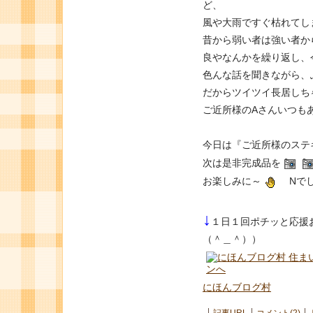
ど、
風や大雨ですぐ枯れてし
昔から弱い者は強い者か
良やなんかを繰り返し、今
色んな話を聞きながら、
だからツイツイ長居しちゃ
ご近所様のAさんいつもあり
今日は『ご近所様のステ
次は是非完成品を
お楽しみに～
Nでし
↓
１日１回ポチッと応援
（＾＿＾））
にほんブログ村
記事URL
コメント(2)