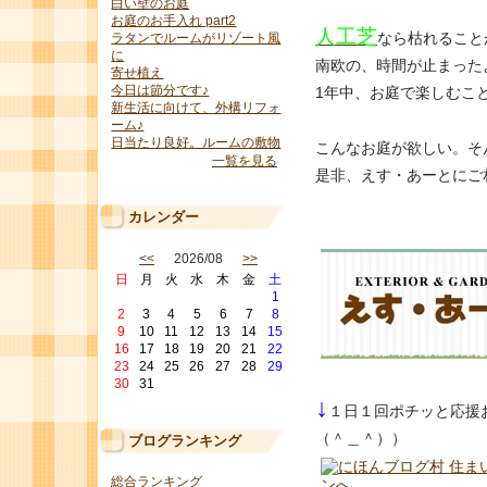
白い壁のお庭
お庭のお手入れ part2
人工芝
なら枯れること
ラタンでルームがリゾート風
に
南欧の、時間が止まった
寄せ植え
今日は節分です♪
1年中、お庭で楽しむこ
新生活に向けて、外構リフォ
ーム♪
日当たり良好。ルームの敷物
こんなお庭が欲しい。そ
一覧を見る
是非、えす・あーとにご
カレンダー
<<
2026/08
>>
日
月
火
水
木
金
土
1
2
3
4
5
6
7
8
9
10
11
12
13
14
15
16
17
18
19
20
21
22
23
24
25
26
27
28
29
30
31
↓
１日１回ポチッと応援
（＾＿＾））
ブログランキング
総合ランキング