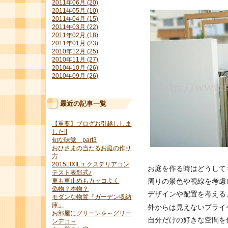
2011年06月 (20)
2011年05月 (10)
2011年04月 (15)
2011年03月 (22)
2011年02月 (18)
2011年01月 (23)
2010年12月 (25)
2010年11月 (27)
2010年10月 (26)
2010年09月 (26)
最近の記事一覧
【重要】ブログお引越ししま
した!!
旬な味覚 part3
おひさまの当たるお庭の作り
方
2015LIXILエクステリアコン
お庭を作る時はどうして
テスト表彰式♪
周りの景色や視線を考慮
車も車止めもカッコよく
偽物？本物？
デザインや配置を考える
モダンな物置『ガーデン収納
庫』
外からは見えないプライ
お部屋にグリーンを～グリー
自分だけの好きな空間を
ンデコ～