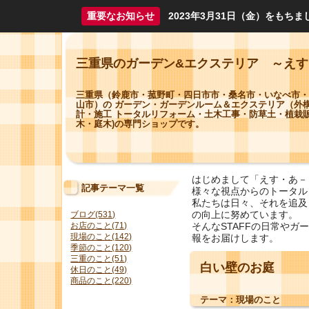
重要なお知らせ
2023年3月31日（金）をも
三重県のガーデン&エクステリア ～え
三重県（鈴鹿市・菰野町・四日市市・桑名市・いなべ市・
山市）の ガーデン・ガーデンルーム＆エクステリア（外
計・施工 トータルリフォーム・土木工事・防草土・植栽販
木・庭木)の専門ショップです。
はじめまして「えす・あ－
記事テーマ一覧
様々な視点からのトータル
私たちは日々、それを追及
の向上に努めています。
ブログ(531)
そんなSTAFFの日常や
お店のこと(71)
現場のこと(142)
報をお届けします。
季節のこと(120)
三重のこと(51)
白い壁のお庭
休日のこと(49)
商品のこと(220)
テーマ：
現場のこと