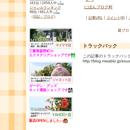
161位 / 2459人中
にほんブログ村
ジャンルランキング
99位 / 661人中
（
日記・ブログ
）
記事URL
コメント(0)
庭ブロ
トラックバック
三重県菰野町の
エクステリアショップです
この記事のトラックバック U
http://blog.niwablo.jp/es
ガーデン・グッズ
ネット通販ショップ です
新店OPENしました♪♪