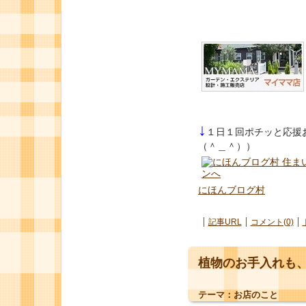
↓
１日１回ポチッと応援
（＾＿＾））
にほんブログ村
記事URL
コメント(0)
植物のお手入れも、
テーマ：
お店のこと