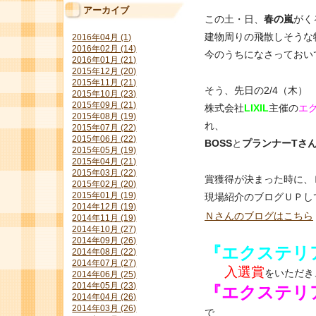
アーカイブ
この土・日、
春の嵐
がく
建物周りの飛散しそうな
2016年04月 (1)
2016年02月 (14)
今のうちになさっておい
2016年01月 (21)
2015年12月 (20)
2015年11月 (21)
そう、先日の2/4（木）
2015年10月 (23)
2015年09月 (21)
株式会社
LIXIL
主催の
エ
2015年08月 (19)
れ、
2015年07月 (22)
2015年06月 (22)
BOSS
と
プランナーTさ
2015年05月 (19)
2015年04月 (21)
2015年03月 (22)
賞獲得が決まった時に、
2015年02月 (20)
2015年01月 (19)
現場紹介のブログＵＰし
2014年12月 (19)
Ｎさんのブログはこちら
2014年11月 (19)
2014年10月 (27)
2014年09月 (26)
『エクステリ
2014年08月 (22)
2014年07月 (27)
入選賞
をいただき
2014年06月 (25)
2014年05月 (23)
『エクステリ
2014年04月 (26)
2014年03月 (26)
で