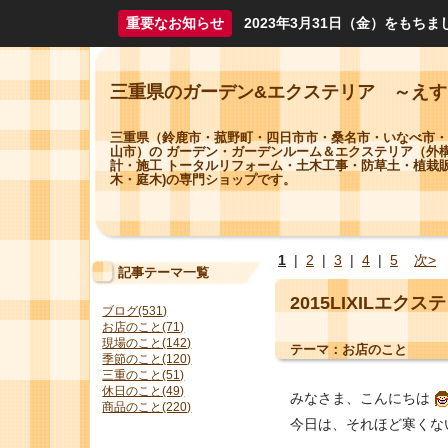
重要なお知らせ
2023年3月31日（金）をも
三重県のガーデン&エクステリア ～え
三重県（鈴鹿市・菰野町・四日市市・桑名市・いなべ市・
山市）の ガーデン・ガーデンルーム＆エクステリア（外
計・施工 トータルリフォーム・土木工事・防草土・植栽販
木・庭木)の専門ショップです。
1
|
2
|
3
|
4
|
5
次>
記事テーマ一覧
2015LIXILエ
ブログ(531)
お店のこと(71)
現場のこと(142)
テーマ：
お店のこと
季節のこと(120)
三重のこと(51)
休日のこと(49)
みなさま、こんにちは
商品のこと(220)
今日は、それほど寒くな