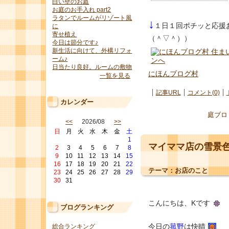
白い壁のお庭
お庭のお手入れ part2
ラタンでルームがリゾート風
↓
１日１回ポチッと応援
に
寄せ植え
（＾▽＾））
今日は節分です♪
新生活に向けて、外構リフォ
ーム♪
日当たり良好。ルームの敷物
にほんブログ村
一覧を見る
記事URL
コメント(0)
カレンダー
庭ブロ
<<
2026/08
>>
日
月
火
水
木
金
土
1
マイママ店の雪景
2
3
4
5
6
7
8
9
10
11
12
13
14
15
16
17
18
19
20
21
22
テーマ：
お店のこと
23
24
25
26
27
28
29
30
31
こんにちは、Kです
ブログランキング
今日の
菰野
は快晴
総合ランキング