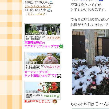
180位 / 2459人中
空気は冷たいですが、
ジャンルランキング
とてもいいお天気です。
111位 / 661人中
（
日記・ブログ
）
でもまだ昨日の雪が残っ
お庭が冬らしくきれいで
三重県菰野町の
エクステリアショップです
ガーデン・グッズ
ネット通販ショップ です
新店OPENしました♪♪
こ～ん
ちなみに昨日は