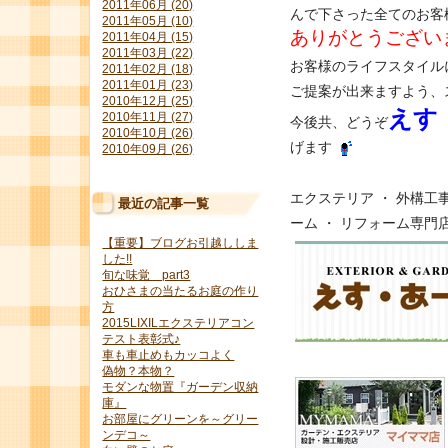
2011年06月 (20)
んで下さった全てのお客
2011年05月 (10)
ありがとうござい
2011年04月 (15)
2011年03月 (22)
お客様のライフスタイル
2011年02月 (18)
2011年01月 (23)
ご提案が出来ますよう、
2010年12月 (25)
えす
2010年11月 (27)
今後共、どうぞ
2010年10月 (26)
げます
2010年09月 (26)
エクステリア ・ 外構工事
最近の記事一覧
ーム ・ リフォーム専門
【重要】ブログお引越ししま
した!!
旬な味覚 part3
おひさまの当たるお庭の作り
方
2015LIXILエクステリアコン
テスト表彰式♪
車も車止めもカッコよく
偽物？本物？
モダンな物置『ガーデン収納
庫』
お部屋にグリーンを～グリー
ンデコ～