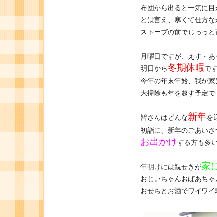
布団から出ると一気に目
とは言え、寒くて仕方な
ストーブの前でじっっと
月曜日ですが、えす・あ
冬期休暇
明日から
で
今年の年末年始、我が家
大掃除も年を越す予定で
新年
皆さんはどんな
を
初詣に、新年のごあいさ
お出かけ
する方も多
家
年明けには親せきが
おじいちゃんおばあちゃ
おせちとお酒でワイワイ