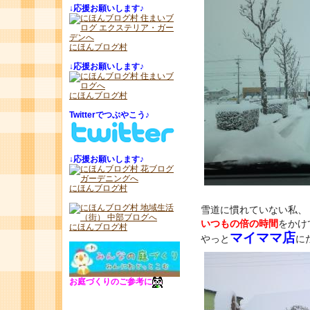
↓
応援お願いします♪
にほんブログ村
↓
応援お願いします♪
にほんブログ村
Twitterでつぶやこう♪
↓
応援お願いします♪
にほんブログ村
雪道に慣れていない私、
いつもの倍の時間
をかけ
にほんブログ村
マイママ店
やっと
に
お庭づくりのご参考に