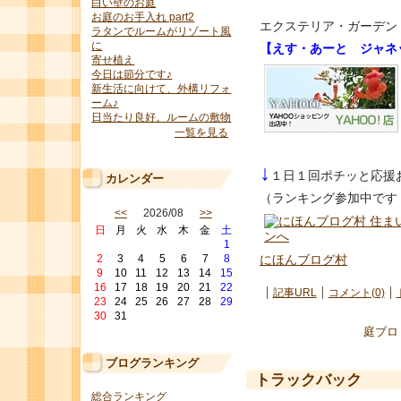
白い壁のお庭
お庭のお手入れ part2
エクステリア・ガーデ
ラタンでルームがリゾート風
に
【えす・あーと ジャネッ
寄せ植え
今日は節分です♪
新生活に向けて、外構リフォ
ーム♪
日当たり良好。ルームの敷物
一覧を見る
↓
１日１回ポチッと応援
カレンダー
（ランキング参加中です
<<
2026/08
>>
日
月
火
水
木
金
土
1
2
3
4
5
6
7
8
にほんブログ村
9
10
11
12
13
14
15
16
17
18
19
20
21
22
記事URL
コメント(0)
23
24
25
26
27
28
29
30
31
庭ブロ
ブログランキング
トラックバック
総合ランキング