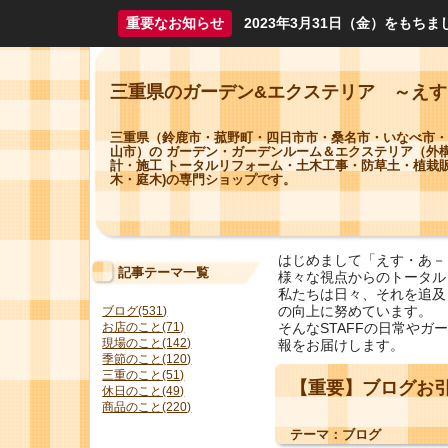
重要なお知らせ
2023年3月31日（金）をも
三重県のガーデン&エクステリア ～え
三重県（鈴鹿市・菰野町・四日市市・桑名市・いなべ市・
山市）の ガーデン・ガーデンルーム＆エクステリア（外
計・施工 トータルリフォーム・土木工事・防草土・植栽販
木・庭木)の専門ショップです。
はじめまして「えす・あ－
記事テーマ一覧
様々な視点からのトータル
私たちは日々、それを追及
の向上に努めています。
ブログ(531)
そんなSTAFFの日常や
お店のこと(71)
現場のこと(142)
報をお届けします。
季節のこと(120)
三重のこと(51)
【重要】ブログお引
休日のこと(49)
商品のこと(220)
テーマ：
ブログ