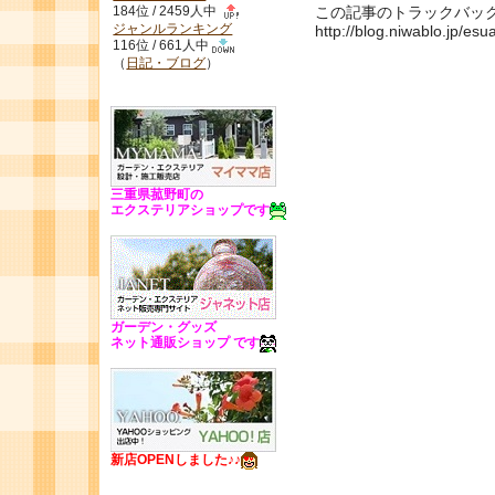
この記事のトラックバック U
184位 / 2459人中
ジャンルランキング
http://blog.niwablo.jp/es
116位 / 661人中
（
日記・ブログ
）
三重県菰野町の
エクステリアショップです
ガーデン・グッズ
ネット通販ショップ です
新店OPENしました♪♪