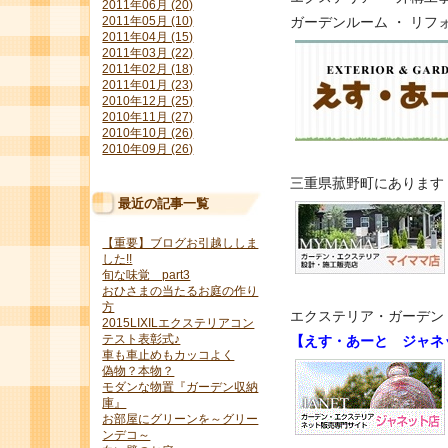
2011年06月 (20)
2011年05月 (10)
ガーデンルーム ・ リ
2011年04月 (15)
2011年03月 (22)
2011年02月 (18)
2011年01月 (23)
2010年12月 (25)
2010年11月 (27)
2010年10月 (26)
2010年09月 (26)
三重県菰野町にありま
最近の記事一覧
【重要】ブログお引越ししま
した!!
旬な味覚 part3
おひさまの当たるお庭の作り
方
エクステリア・ガーデ
2015LIXILエクステリアコン
テスト表彰式♪
【えす・あーと ジャネ
車も車止めもカッコよく
偽物？本物？
モダンな物置『ガーデン収納
庫』
お部屋にグリーンを～グリー
ンデコ～