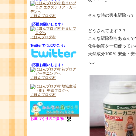
状・・・。
そんな時の害虫駆除って
にほんブログ村
↓
応援お願いします♪
どうされてます？？
にほんブログ村
こんな駆除剤もあるんです
Twitterでつぶやこう♪
化学物質を一切使ってい
天然成分100％ 安全・
↓
応援お願いします♪
にほんブログ村
にほんブログ村
お庭づくりのご参考に