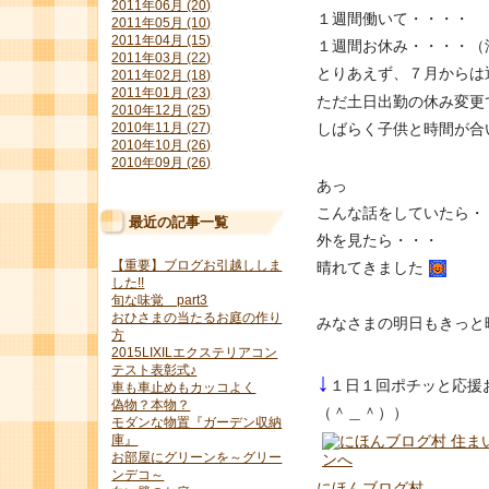
2011年06月 (20)
１週間働いて・・・・
2011年05月 (10)
2011年04月 (15)
１週間お休み・・・・（
2011年03月 (22)
とりあえず、７月からは
2011年02月 (18)
2011年01月 (23)
ただ土日出勤の休み変更
2010年12月 (25)
2010年11月 (27)
しばらく子供と時間が合
2010年10月 (26)
2010年09月 (26)
あっ
こんな話をしていたら・
最近の記事一覧
外を見たら・・・
【重要】ブログお引越ししま
晴れてきました
した!!
旬な味覚 part3
おひさまの当たるお庭の作り
みなさまの明日もきっと
方
2015LIXILエクステリアコン
テスト表彰式♪
↓
１日１回ポチッと応援
車も車止めもカッコよく
偽物？本物？
（＾＿＾））
モダンな物置『ガーデン収納
庫』
お部屋にグリーンを～グリー
ンデコ～
にほんブログ村