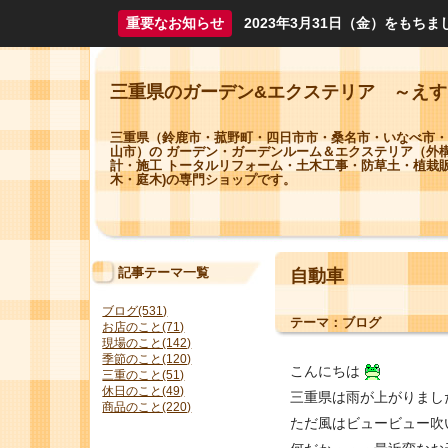
重要なお知らせ
2023年3月31日（金）をも
三重県のガーデン&エクステリア ～え
三重県（鈴鹿市・菰野町・四日市市・桑名市・いなべ市・
山市）の ガーデン・ガーデンルーム＆エクステリア（外
計・施工 トータルリフォーム・土木工事・防草土・植栽販
木・庭木)の専門ショップです。
記事テーマ一覧
自動車
ブログ(531)
テーマ：
ブログ
お店のこと(71)
現場のこと(142)
季節のこと(120)
こんにちは
三重のこと(51)
休日のこと(49)
三重県は雨が上がりまし
商品のこと(220)
ただ風はビュービュー吹