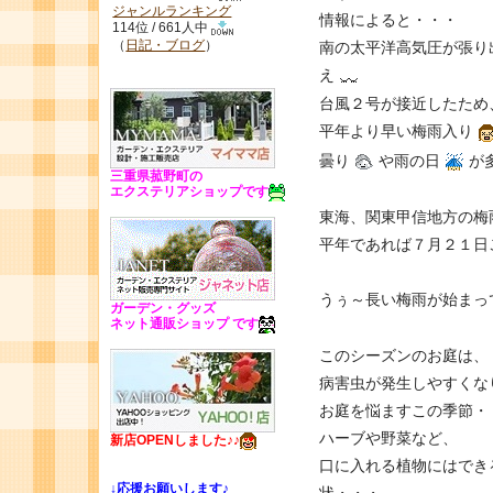
ジャンルランキング
情報によると・・・
114位 / 661人中
（
日記・ブログ
）
南の太平洋高気圧が張り
え
台風２号が接近したため
平年より早い梅雨入り
曇り
や雨の日
が
三重県菰野町の
エクステリアショップです
東海、関東甲信地方の梅
平年であれば７月２１日
うぅ～長い梅雨が始まっ
ガーデン・グッズ
ネット通販ショップ です
このシーズンのお庭は、
病害虫が発生しやすくな
お庭を悩ますこの季節・
ハーブや野菜など、
新店OPENしました♪♪
口に入れる植物にはでき
↓
応援お願いします♪