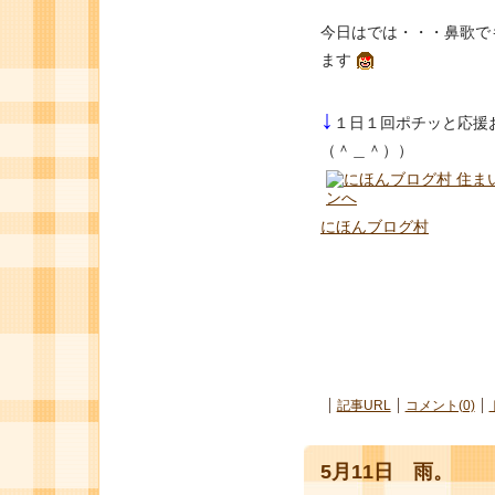
今日はでは・・・鼻歌で
ます
↓
１日１回ポチッと応援
（＾＿＾））
にほんブログ村
記事URL
コメント(0)
5月11日 雨。