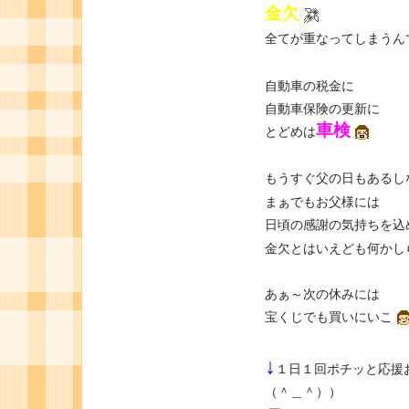
金欠
全てが重なってしまうん
自動車の税金に
自動車保険の更新に
車検
とどめは
もうすぐ父の日もあるし
まぁでもお父様には
日頃の感謝の気持ちを込
金欠とはいえども何かし
あぁ～次の休みには
宝くじでも買いにいこ
↓
１日１回ポチッと応援
（＾＿＾））