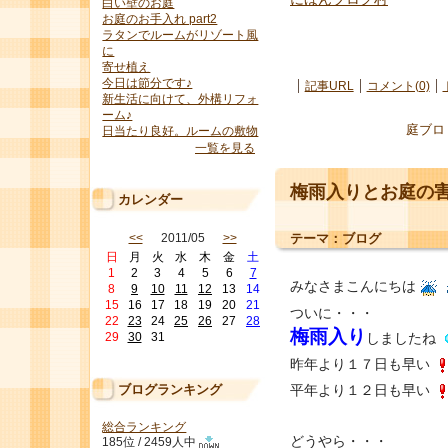
白い壁のお庭
お庭のお手入れ part2
ラタンでルームがリゾート風
に
寄せ植え
今日は節分です♪
記事URL
コメント(0)
新生活に向けて、外構リフォ
ーム♪
庭ブロ
日当たり良好。ルームの敷物
一覧を見る
梅雨入りとお庭の
カレンダー
テーマ：
ブログ
<<
2011/05
>>
日
月
火
水
木
金
土
1
2
3
4
5
6
7
みなさまこんにちは
8
9
10
11
12
13
14
15
16
17
18
19
20
21
ついに・・・
22
23
24
25
26
27
28
梅雨入り
しましたね
29
30
31
昨年より１７日も早い
ブログランキング
平年より１２日も早い
総合ランキング
どうやら・・・
185位 / 2459人中