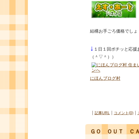
結構お手ごろ価格でしょ
↓
１日１回ポチッと応援
（＾▽＾））
にほんブログ村
記事URL
コメント(0)
ＧＯ ＯＵＴ ＣＡ