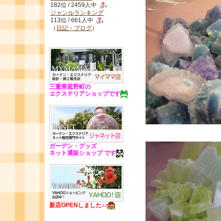
182位 / 2459人中
ジャンルランキング
113位 / 661人中
（
日記・ブログ
）
三重県菰野町の
エクステリアショップです
ガーデン・グッズ
ネット通販ショップ です
新店OPENしました♪♪