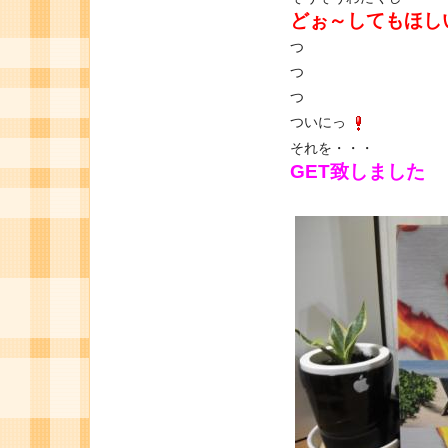
どぉ～してもほし
つ
つ
つ
ついにっ
それを・・・
GET致しました