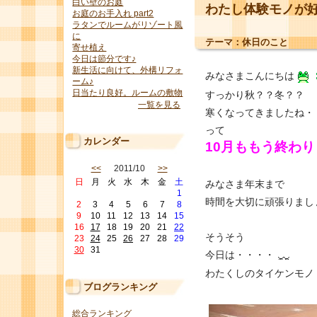
白い壁のお庭
わたし体験モノが好
お庭のお手入れ part2
ラタンでルームがリゾート風
に
テーマ：
休日のこと
寄せ植え
今日は節分です♪
新生活に向けて、外構リフォ
みなさまこんにちは
ーム♪
日当たり良好。ルームの敷物
すっかり秋？？冬？？
一覧を見る
寒くなってきましたね・
って
カレンダー
10月ももう終わり
<<
2011/10
>>
日
月
火
水
木
金
土
みなさま年末まで
1
時間を大切に頑張りまし
2
3
4
5
6
7
8
9
10
11
12
13
14
15
16
17
18
19
20
21
22
そうそう
23
24
25
26
27
28
29
30
31
今日は・・・・
わたくしのタイケンモノ
ブログランキング
総合ランキング