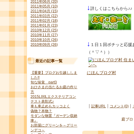
2011年06月 (20)
↓
2011年05月 (10)
詳しくはこちらから♪♪
2011年04月 (15)
2011年03月 (22)
2011年02月 (18)
2011年01月 (23)
2010年12月 (25)
2010年11月 (27)
2010年10月 (26)
↓
１日１回ポチッと応援
2010年09月 (26)
（＾▽＾））
最近の記事一覧
にほんブログ村
【重要】ブログお引越ししま
した!!
旬な味覚 part3
おひさまの当たるお庭の作り
方
2015LIXILエクステリアコン
テスト表彰式♪
車も車止めもカッコよく
記事URL
コメント(0)
偽物？本物？
モダンな物置『ガーデン収納
庭ブロ
庫』
お部屋にグリーンを～グリー
ンデコ～