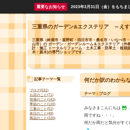
重要なお知らせ
2023年3月31日（金）をも
三重県のガーデン&エクステリア ～え
三重県（鈴鹿市・菰野町・四日市市・桑名市・いなべ市・
山市）の ガーデン・ガーデンルーム＆エクステリア（外
計・施工 トータルリフォーム・土木工事・防草土・植栽販
木・庭木)の専門ショップです。
記事テーマ一覧
何だか訳のわから
ブログ(531)
テーマ：
ブログ
お店のこと(71)
現場のこと(142)
季節のこと(120)
みなさまこんにちは
三重のこと(51)
休日のこと(49)
雨ですね・・・。
商品のこと(220)
何だか雨だと気分がすぐ