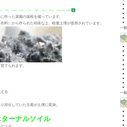
 ― ― ― ― ― ― ― ― ― ―
上に作った菜園の過程を綴っています。
棄衣料）から作られた特殊な土、軽量土壌が使用されています。
一覧
に育てられます。
使える
一覧
ぷり排出していた古着が土壌に変身。
エターナルソイル
でどうぞ。