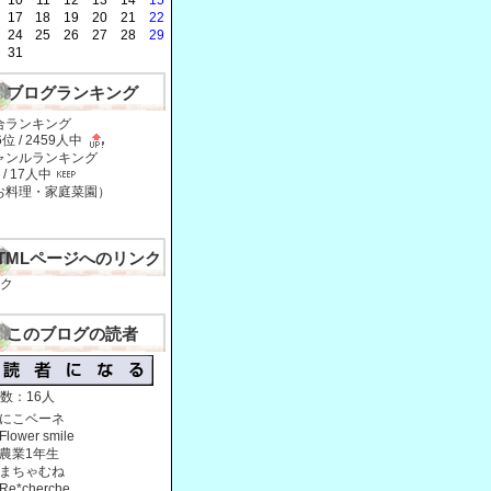
10
11
12
13
14
15
17
18
19
20
21
22
24
25
26
27
28
29
31
ブログランキング
合ランキング
6位 / 2459人中
ャンルランキング
 / 17人中
お料理・家庭菜園
）
TMLページへのリンク
ク
このブログの読者
数：16人
にこベーネ
Flower smile
農業1年生
まちゃむね
Re*cherche