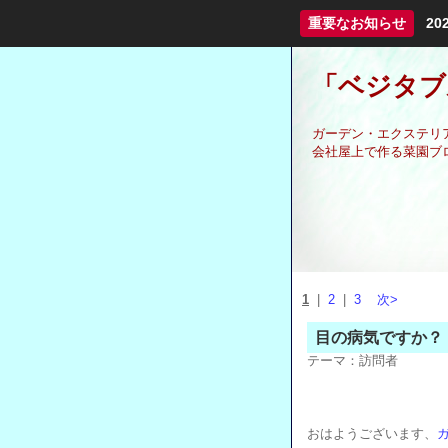
重要なお知らせ
2
「ベジタブ
ガーデン・エクステリ
会社屋上で作る菜園ブ
1
|
2
|
3
次>
目の病気ですか？
テーマ：
訪問者
おはようございます、