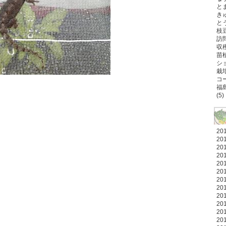
とま
きゅ
とう
枝豆
訪問
収穫
苗植
ショ
栽培
コ
福
(5)
20
20
20
20
20
20
20
20
20
20
20
20