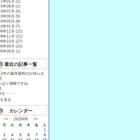
11年01月 (1)
10年08月 (1)
10年07月 (5)
10年06月 (5)
10年05月 (8)
10年01月 (7)
09年12月 (21)
09年11月 (21)
09年10月 (27)
09年09月 (22)
09年08月 (1)
最近の記事一覧
012年の栽培過程のお知らせ
問
っぱり漬物ですね
活
料を・・・
を見る
カレンダー
<<
2026/08
>>
月
火
水
木
金
土
1
3
4
5
6
7
8