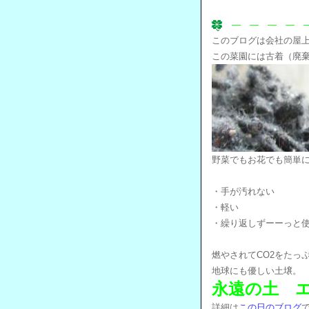
― ― ― ― ―
このブログは会社の屋
この菜園には古着（廃
野菜でもお花でも簡単
・手が汚れない
・軽い
・繰り返しずーーっと
燃やされてCO2をたっ
地球にも優しい土壌。
永遠の土 
詳細は
この日のブログ