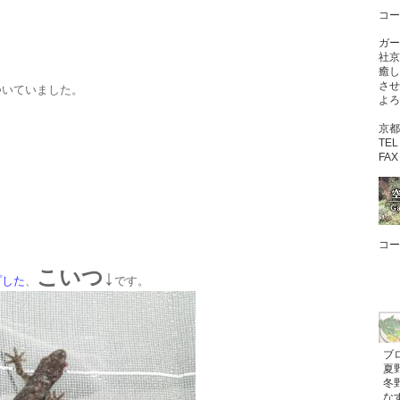
コー
ガー
社京
癒し
させ
ついていました。
よろ
京都
TE
FA
コー
こいつ↓
プした
、
です。
ブロ
夏野
冬野
なす