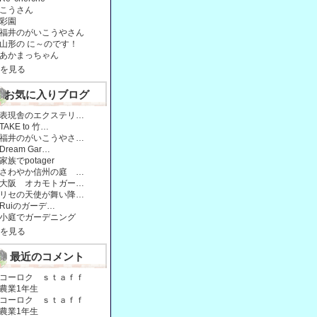
こうさん
彩園
福井のがいこうやさん
山形の に～のです！
あかまっちゃん
を見る
お気に入りブログ
表現舎のエクステリ…
TAKE to 竹…
福井のがいこうやさ…
Dream Gar…
家族でpotager
さわやか信州の庭 …
大阪 オカモトガー…
リセの天使が舞い降…
Ruiのガーデ…
小庭でガーデニング
を見る
最近のコメント
コーロク ｓｔａｆｆ
農業1年生
コーロク ｓｔａｆｆ
農業1年生