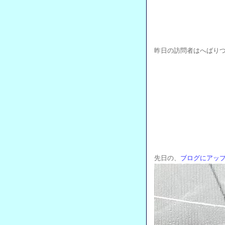
昨日の訪問者はへばり
先日の、
ブログにアッ