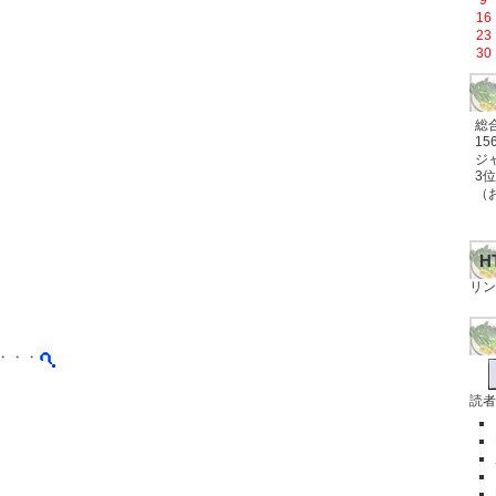
9
16
23
30
総
15
ジ
3位
（
H
リン
・・・
読者