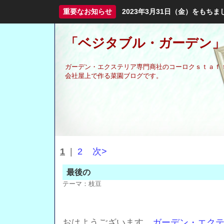
重要なお知らせ
2023年3月31日（金）をも
「ベジタブル・ガーデン」
ガーデン・エクステリア専門商社のコーロクｓｔａｆ
会社屋上で作る菜園ブログです。
1
|
2
次>
最後の
テーマ：
枝豆
おはようございます、
ガーデン・エク