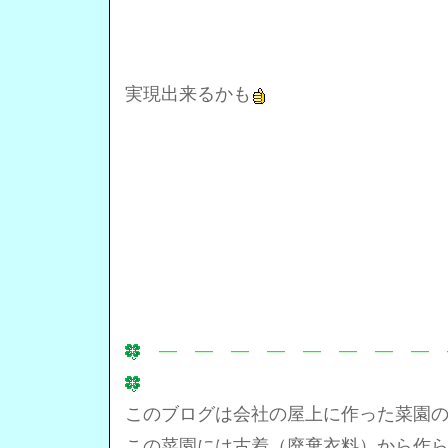
実現出来るかも
― ― ― ― ― ― ― ― 
このブログは会社の屋上に作った菜園
この菜園には古着（廃棄衣料）から作