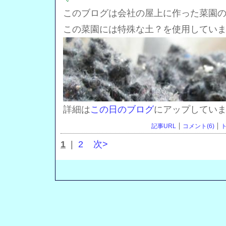
このブログは会社の屋上に作った菜園
この菜園には特殊な土？を使用してい
詳細は
この日のブログ
にアップしてい
記事URL
コメント(6)
ト
1
|
2
次>