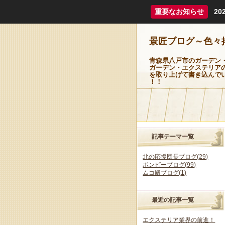
重要なお知らせ
2
景匠ブログ～色々
青森県八戸市のガーデン
ガーデン・エクステリア
を取り上げて書き込んで
！！
記事テーマ一覧
北の応援団長ブログ(29)
ボンビーブログ(99)
ムコ殿ブログ(1)
最近の記事一覧
エクステリア業界の前進！