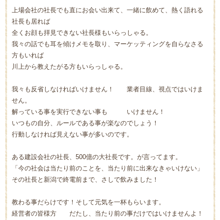
上場会社の社長でも直にお会い出来て、一緒に飲めて、熱く語れる
社長も居れば
全くお顔も拝見できない社長様もいらっしゃる。
我々の話でも耳を傾けメモを取り、マーケッティングを自らなさる
方もいれば
川上から教えたがる方もいらっしゃる。
我々も反省しなければいけません！ 業者目線、視点ではいけま
せん。
解っている事を実行できない事も いけません！
いつもの自分、ルールである事が楽なのでしょう！
行動しなければ見えない事が多いのです。
ある建設会社の社長、500億の大社長です。が言ってます。
「今の社会は当たり前のことを、当たり前に出来なきゃいけない」
その社長と新潟で終電前まで、さしで飲みました！
教わる事だらけです！そして元気を一杯もらいます。
経営者の皆様方 だたし、当たり前の事だけではいけませんよ！