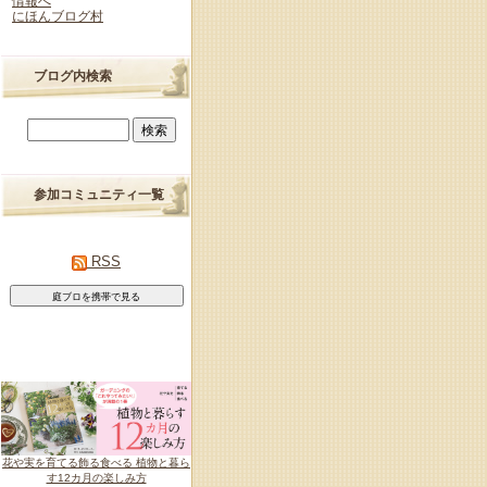
にほんブログ村
ブログ内検索
参加コミュニティ一覧
RSS
花や実を育てる飾る食べる 植物と暮ら
す12カ月の楽しみ方