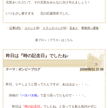
元気をいただいて、その元気をみんなに分け与えましょう！
いつも少し硬すぎる 北の応援団長でした。
記事URL
コメント(8)
トラックバック(0)
足あと
事務局へ通報
庭ブロ＋（プラス）はこちら
昨日は『時の記念日』でしたね♪
テーマ：
ボンビーブログ
2009/06/11 11:50
昨日、ＵＰしようと思ってたんですが、あはははっ・・・。
持病の
『バタバタ病』
で足リ回ってたもので・・・・。
昨日は
『時の記念日』
でしたね。と言っても私も気付かずに