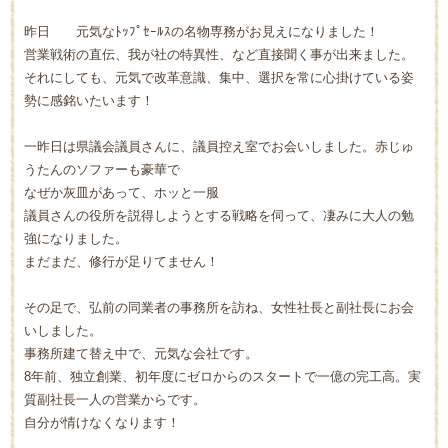
昨日 元気なﾄｯﾌﾟｾｰﾙｽの名物専務がお見えになりました！
営業戦術の直伝、我が社の特異性、など直接聞く事が出来ました。
それにしても、元気で改革意識、集中、選択を常に心掛けている姿
勢に感銘いたいます！
一昨日は県議会議員さんに、議員控え室でお会いしました。赤じゅ
うたんのソファーも豪華で
なぜか灰皿があって、ホッと一服
議員さんの役所を説得しようとする戦略を伺って、凄みに大人の勉
強になりました。
まだまだ、修行が足りてません！
その足で、弘前の同業者の事務所を訪ね、女性社長と副社長にお会
いしました。
事務所建て替え中で、元気な会社です。
8年前、独立創業、初年度にゼロからのスタートで一億の完工高。実
質副社長一人の営業からです。
自分が情けなくなります！