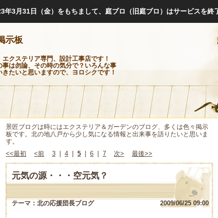
023年3月31日（金）をもちまして、庭ブロ（旧庭ブロ）はサービスを終
掲示板
・エクステリア専門、設計工事店です！
の事は勿論、その時の気分で？いろんな事
いきたいと思いますので、ヨロシクです！
景匠ブログは時にはエクステリア＆ガーデンのブログ、多くは色々掲示
板です。北の地八戸から少し気になる情報と出来事を語りたいと思いま
す。
<<最初
<前
3
|
4
|
5
|
6
|
7
次>
最後>>
元気の源・・・空元気？
テーマ：
北の応援団長ブログ
2009/06/25 09:00