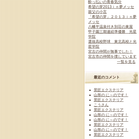
酔っ払いの青春気分
希望の芽2013ｉｎ夢メッセ
親父の小言
「希望の芽」２０１３ｉｎ夢
メッセ
八幡平温泉付き別荘の東屋
甲子園三期連続準優勝 光星
学院
選抜高校野球 東北高校と光
星学院
宮古の仲間が無事でした！
宮古市の仲間を捜しています
一覧を見る
最近のコメント
景匠エクステリア
山形の に～のです！
景匠エクステリア
こうさん
景匠エクステリア
山形の に～のです！
山形の に～のです！
景匠エクステリア
山形の に～のです！
景匠エクステリア