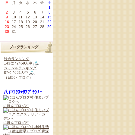
日
月
火
水
木
金
土
1
2
3
4
5
6
7
8
9
10
11
12
13
14
15
16
17
18
19
20
21
22
23
24
25
26
27
28
29
30
31
ブログランキング
総合ランキング
143位 / 2459人中
ジャンルランキング
87位 / 661人中
（
日記・ブログ
）
八戸ｴｸｽﾃﾘｱﾌﾟﾗﾝﾅｰ
にほんブログ村
にほんブログ村