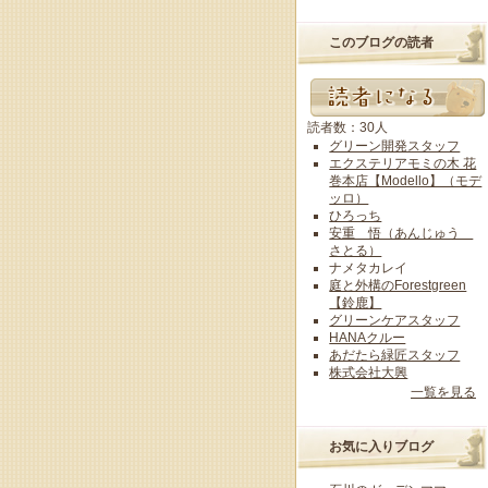
このブログの読者
読者数：30人
グリーン開発スタッフ
エクステリアモミの木 花
巻本店【Modello】（モデ
ッロ）
ひろっち
安重 悟（あんじゅう
さとる）
ナメタカレイ
庭と外構のForestgreen
【鈴鹿】
グリーンケアスタッフ
HANAクルー
あだたら緑匠スタッフ
株式会社大興
一覧を見る
お気に入りブログ