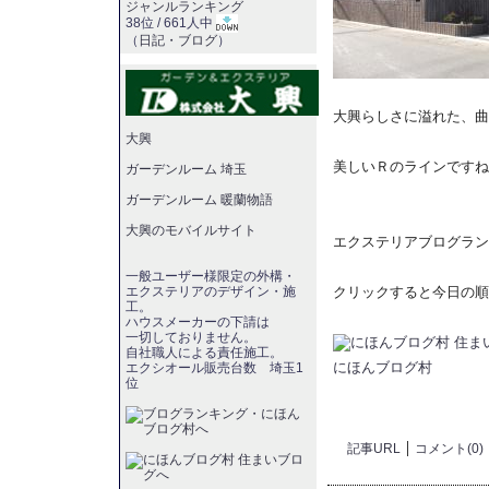
ジャンルランキング
38位 / 661人中
（
日記・ブログ
）
大興らしさに溢れた、曲
大興
美しいＲのラインですね
ガーデンルーム 埼玉
ガーデンルーム 暖蘭物語
大興のモバイルサイト
エクステリアブログラン
一般ユーザー様限定の外構・
クリックすると今日の順
エクステリアのデザイン・施
工。
ハウスメーカーの下請は
一切しておりません。
自社職人による責任施工。
にほんブログ村
エクシオール販売台数 埼玉1
位
記事URL
コメント(0)