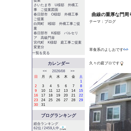
提案
さいたま市 U様邸 外構工
事 ご提案図面
曲線の重厚な門周
春日部市 O様邸 外構工事
ご提案
テーマ：
ブログ
白岡町 I様邸 外構工事ご提
案
春日部市 K様邸 バルセリ
ア 高級門扉
宮代町 K様邸 庭工事ご提案
変更分
草食系のよしおです
一覧を見る
久々の庭ブロです
カレンダー
<<
2026/08
>>
日
月
火
水
木
金
土
1
2
3
4
5
6
7
8
9
10
11
12
13
14
15
16
17
18
19
20
21
22
23
24
25
26
27
28
29
30
31
ブログランキング
総合ランキング
62位 / 2459人中