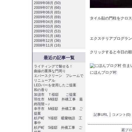
2009年08月 (50)
2009年07月 (66)
2009年06月 (65)
2009年05月 (69)
タイル貼の門柱をクロス
2009年04月 (69)
2009年03月 (60)
2009年02月 (53)
2009年01月 (48)
エクステリアブログラン
2008年12月 (36)
2008年11月 (16)
クリックすると今日の順
最近の記事一覧
ライティングで魅せる！
曲線の重厚な門周り
にほんブログ村
エバースクリーン フレームで
リニューアル
LEDバーを使用したご提案
和の香り
加須市 Ｔ様邸 ご提案
羽生市 M様邸 外構工事 最
終段階～♪
幸手市 M様邸 外構工事 ご
提案
記事URL
コメント(0)
杉戸町 Y様邸 暖蘭物語 工
事中
杉戸町 S様邸 外構工事 ご
庭ブロ