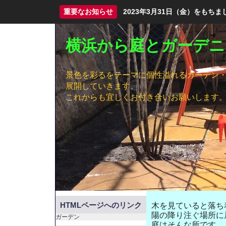
重要なお知らせ
2023年3月31日（金）をも
横浜から庭とガーデニ
景色を彩るをテーマに個性溢れるガーデン
展開していきます。
これからも宜しくお付き合いお願いします
HTMLページへのリンク
木を見ていると落ち
陽の降り注ぐ場所に
ガーデン
庭はそんな所です。