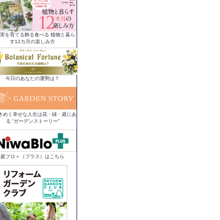
実を育てる飾る食べる 植物と暮ら
す12カ月の楽しみ方
今日のあなたの運勢は？
きめく幸せな人生は花・緑・庭にあ
る “ガーデンストーリー”
庭ブロ＋（プラス）はこちら