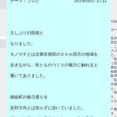
テーマ：
ブログ
2015/05/27 17:12
TO
ガー
久しぶりの投稿と
代
植木
剪定
なりました。
、こ
クス
モノマチとは台東区南部の２ｋｍ四方の地域を
た。
「彩
う意
歩きながら、街とものつくりの魅力に触れると
横浜
柏陽
書いてありました。
駒澤
「彩
共感
ん。
「幸
り、
御徒町の春日通りを
りま
反対方向とは知らずに歩いていました。
〒横
８