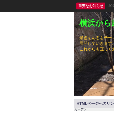
重要なお知らせ
2
横浜から
景色を彩るをテー
展開していきます
これからも宜しく
HTMLページへのリ
ガーデン