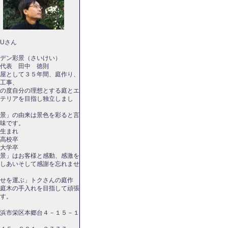
KUさん
デン彩景（さいけい）
表 田中 徳則
屋として３５年間、庭作り、
工事、
の度自分の理想とする庭とエ
テリアを目指し独立しまし
景」の由来は景色を彩ると言
味です。
生まれ
高校卒
大学卒
景」はお客様と感動、感激を
しあいそして感謝を忘れませ
せを運ぶ」トクさんの庭作
庭木の手入れを目指して頑張
す。
浜市栄区本郷台４－１５－１