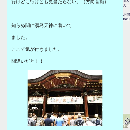
℡０
行けども行けども見当たらない。（方向音痴）
ガー
お問
toku
知らぬ間に湯島天神に着いて
ました。
ここで気が付きました。
間違いだと！！