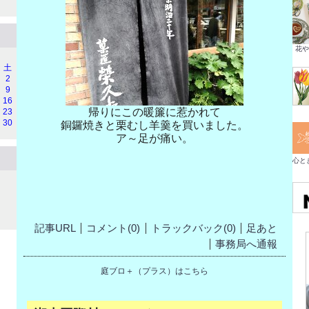
花や
土
2
9
16
帰りにこの暖簾に惹かれて
23
30
銅鑼焼きと栗むし羊羹を買いました。
ア～足が痛い。
心と
記事URL
コメント(0)
トラックバック(0)
足あと
事務局へ通報
庭ブロ＋（プラス）はこちら