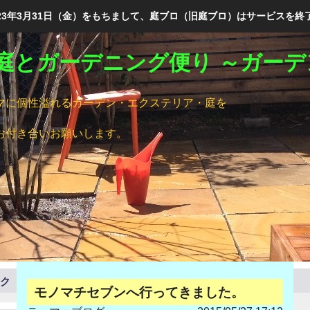
023年3月31日（金）をもちまして、庭ブロ（旧庭ブロ）はサービスを終
庭とガーデニング便り ～ガーデ
マに個性溢れるガーデン・エクステリア・庭を
。
お付き合いお願いします。
ンク
モノマチセブンへ行ってきました。