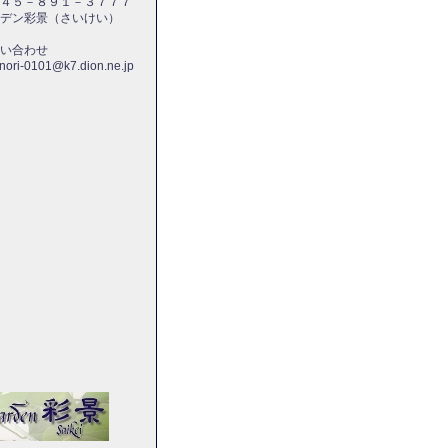
４５－８９１－３７７７
デン彩景（さいけい）
い合わせ
nori-0101@k7.dion.ne.jp