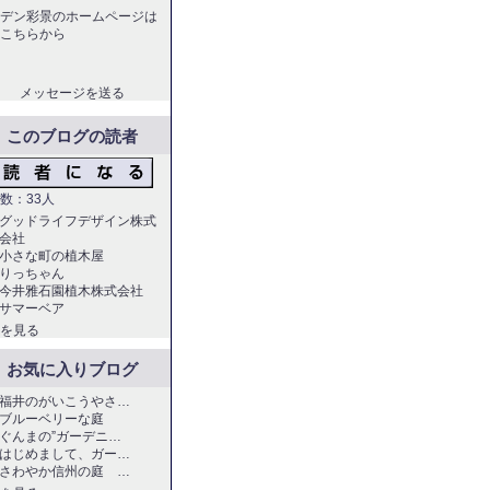
ーデン彩景のホームページは
こちらから
メッセージを送る
このブログの読者
数：33人
グッドライフデザイン株式
会社
小さな町の植木屋
りっちゃん
今井雅石園植木株式会社
サマーベア
を見る
お気に入りブログ
福井のがいこうやさ…
ブルーベリーな庭
ぐんまの”ガーデニ…
はじめまして、ガー…
さわやか信州の庭 …