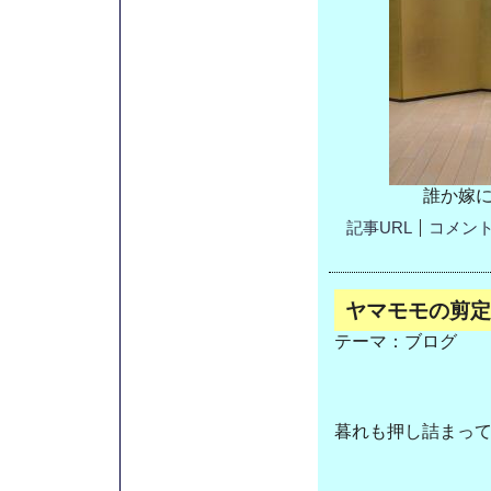
誰か嫁
記事URL
コメント(
ヤマモモの剪定
テーマ：
ブログ
暮れも押し詰まっ