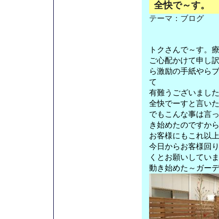
全快で～す。
テーマ：
ブログ
トクさんで～す。
ご心配かけて申し
ら激励の手紙やら
て
有難うございまし
全快でーすと言い
でもこんな事は言
き始めたのですか
お客様にもこれ以
今日からお客様回
くとお願いしてい
動き始めた～ガー