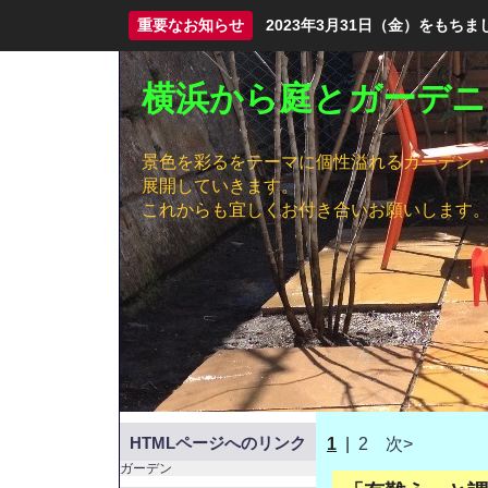
重要なお知らせ
2023年3月31日（金）をも
横浜から庭とガーデニ
景色を彩るをテーマに個性溢れるガーデン
展開していきます。
これからも宜しくお付き合いお願いします
HTMLページへのリンク
1
|
2
次>
ガーデン