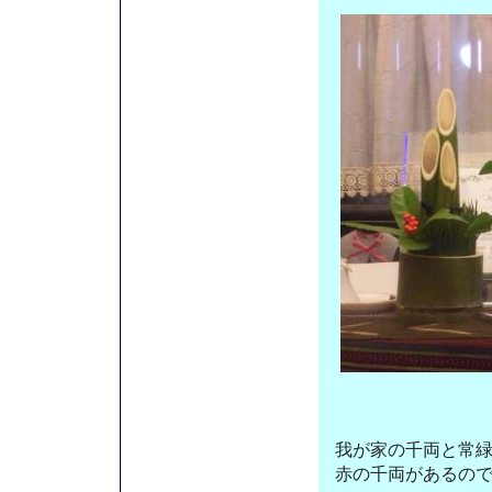
我が家の千両と常
赤の千両があるの