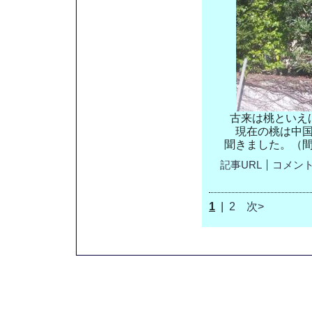
古来は桃といえ
現在の桃は中
聞きました。（
記事URL
コメント(
1
|
2
次>