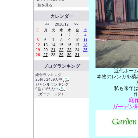
一覧を見る
カレンダー
<<
2010/12
>>
日
月
火
水
木
金
土
1
2
3
4
5
6
7
8
9
10
11
12
13
14
15
16
17
18
19
20
21
22
23
24
25
26
27
28
29
30
31
ブログランキング
近代ホー
総合ランキング
本物のレンガを積
25位 / 2459人中
ジャンルランキング
私も来年
9位 / 185人中
（
ガーデニング
）
庭
ガーデン