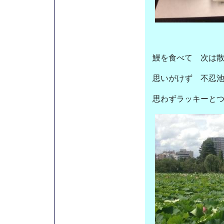
鰻を食べて 次は
思いがけず 不忍
思わずラッキーと