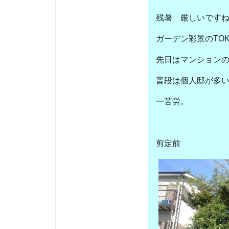
残暑 厳しいです
ガーデン彩景のTO
先日はマンション
普段は個人邸が多
一苦労。
剪定前