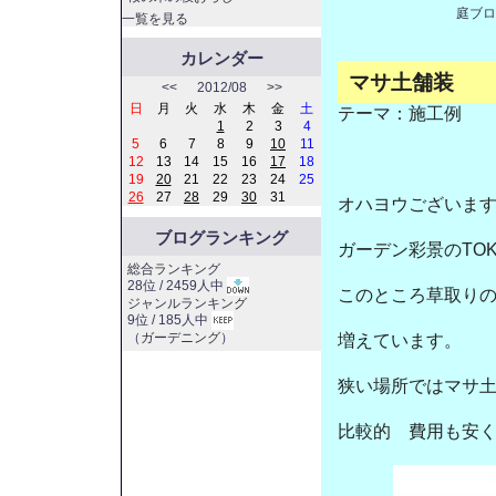
庭ブロ
一覧を見る
カレンダー
マサ土舗装
<<
2012/08
>>
日
月
火
水
木
金
土
テーマ：
施工例
1
2
3
4
5
6
7
8
9
10
11
12
13
14
15
16
17
18
19
20
21
22
23
24
25
26
27
28
29
30
31
オハヨウございま
ブログランキング
ガーデン彩景のTO
総合ランキング
28位 / 2459人中
このところ草取り
ジャンルランキング
9位 / 185人中
（
ガーデニング
）
増えています。
狭い場所ではマサ
比較的 費用も安