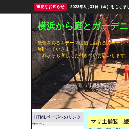
重要なお知らせ
2023年3月31日（金）をも
横浜から庭とガーデニ
景色を彩るをテーマに個性溢れるガーデン
展開していきます。
これからも宜しくお付き合いお願いします
HTMLページへのリンク
マサ土舗装 続
ガーデン