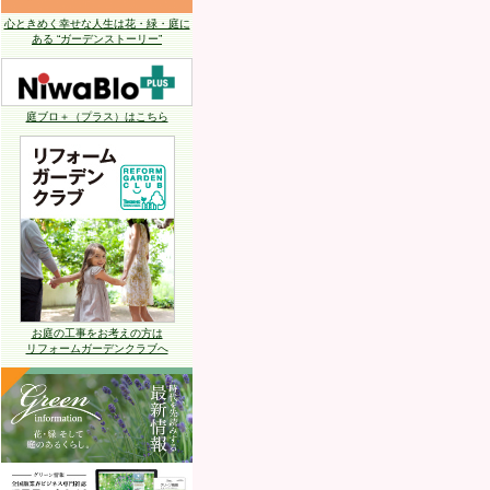
心ときめく幸せな人生は花・緑・庭に
ある “ガーデンストーリー”
庭ブロ＋（プラス）はこちら
お庭の工事をお考えの方は
リフォームガーデンクラブへ