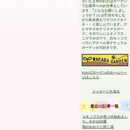
さいたま市のわかばガーデン
でお庭作りのお仕事をしてい
ます。｢どんなお庭にしまし
ょうか？｣とお打合せをしな
がら私自身もワクワクドキド
キ・・と楽しんでいます。ク
レマチスやクリスマスロー
ズ、ギボウシにエキノプス、
ニゲラやガウラ、白モッコウ
バラにアナベル等ナチュラル
ガーデンが大好きです。
わかばガーデンのホームペー
ジはこちら
メッセージを送る
最近の記事一覧
エキノプスが色つき始めまし
た。わかばの庭
秋のおわりに咲く花