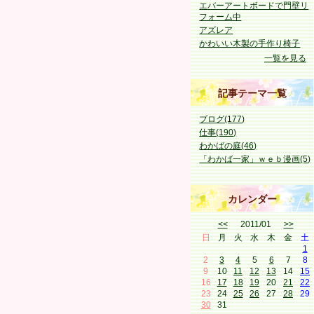
エバーアートボードで門壁リ
フォーム中
アズレア
かわいい木製の手作り椅子
一覧を見る
記事テーマ一覧
ブログ(177)
仕事(190)
わかばの庭(46)
「わかば一家」ｗｅｂ漫画(5)
カレンダー
<<
2011/01
>>
日
月
火
水
木
金
土
1
2
3
4
5
6
7
8
9
10
11
12
13
14
15
16
17
18
19
20
21
22
23
24
25
26
27
28
29
30
31