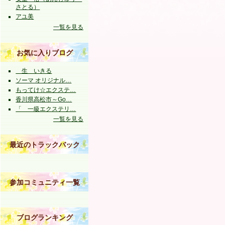
さとる）
アユ美
一覧を見る
お気に入りブログ
生 いきる
ソーマ オリジナル…
もってけ☆エクステ…
香川県高松市～Go…
「 一級エクステリ…
一覧を見る
最近のトラックバック
参加コミュニティ一覧
ブログランキング