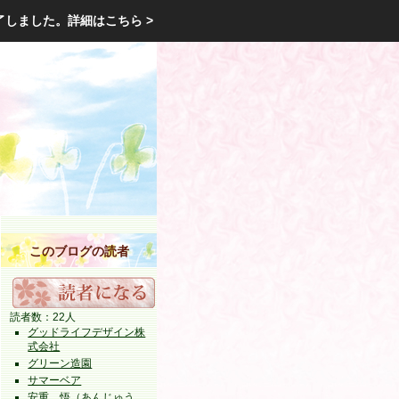
エクステリア・庭・ガーデニングのリフォーム ガーデン クラブ
了しました。
詳細はこちら >
庭ブロトップ
｜
コミュニティ
｜
このブログの読者
読者数：22人
グッドライフデザイン株
式会社
グリーン造園
サマーベア
安重 悟（あんじゅう