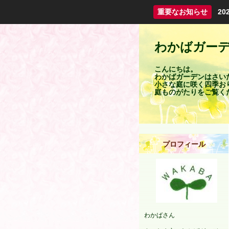
重要なお知らせ
2
わかばガー
こんにちは。
わかばガーデンはさい
小さな庭に咲く四季お
庭ものがたりをご覧く
プロフィール
わかばさん