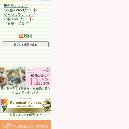
総合ランキング
127位 / 2459人中
ジャンルランキング
78位 / 661人中
（
日記・ブログ
）
RSS
花や実を育てる飾る食べる 植物と暮ら
す12カ月の楽しみ方
今日のあなたの運勢は？