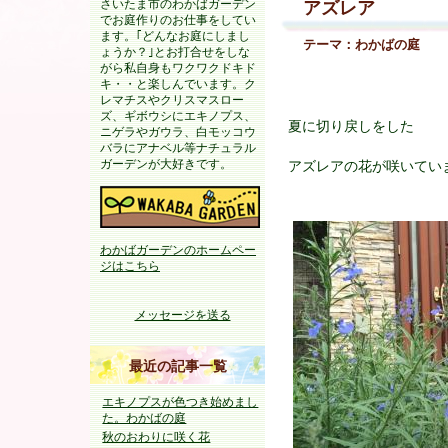
さいたま市のわかばガーデン
アズレア
でお庭作りのお仕事をしてい
ます。｢どんなお庭にしまし
テーマ：
わかばの庭
ょうか？｣とお打合せをしな
がら私自身もワクワクドキド
キ・・と楽しんでいます。ク
レマチスやクリスマスロー
ズ、ギボウシにエキノプス、
夏に切り戻しをした
ニゲラやガウラ、白モッコウ
バラにアナベル等ナチュラル
ガーデンが大好きです。
アズレアの花が咲いてい
わかばガーデンのホームペー
ジはこちら
メッセージを送る
最近の記事一覧
エキノプスが色つき始めまし
た。わかばの庭
秋のおわりに咲く花