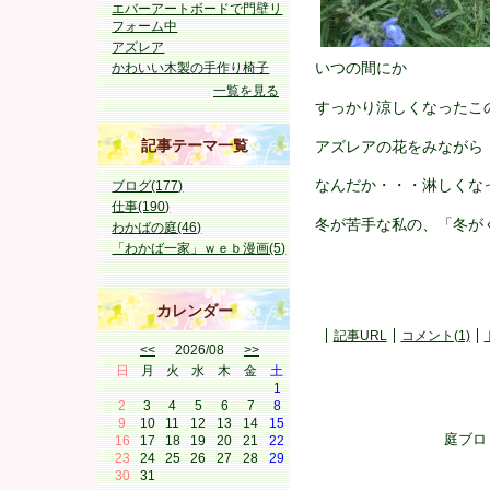
エバーアートボードで門壁リ
フォーム中
アズレア
いつの間にか
かわいい木製の手作り椅子
一覧を見る
すっかり涼しくなったこ
記事テーマ一覧
アズレアの花をみながら
なんだか・・・淋しく
ブログ(177)
仕事(190)
冬が苦手な私の、「冬が
わかばの庭(46)
「わかば一家」ｗｅｂ漫画(5)
カレンダー
記事URL
コメント(1)
<<
2026/08
>>
日
月
火
水
木
金
土
1
2
3
4
5
6
7
8
9
10
11
12
13
14
15
庭ブロ
16
17
18
19
20
21
22
23
24
25
26
27
28
29
30
31