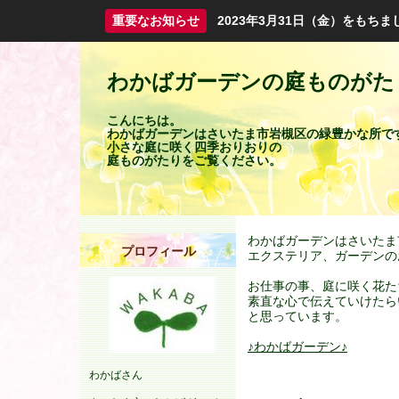
重要なお知らせ
2023年3月31日（金）をも
わかばガーデンの庭ものがた
こんにちは。
わかばガーデンはさいたま市岩槻区の緑豊かな所で
小さな庭に咲く四季おりおりの
庭ものがたりをご覧ください。
わかばガーデンはさいたま
プロフィール
エクステリア、ガーデンの
お仕事の事、庭に咲く花た
素直な心で伝えていけたら
と思っています。
♪わかばガーデン♪
わかばさん