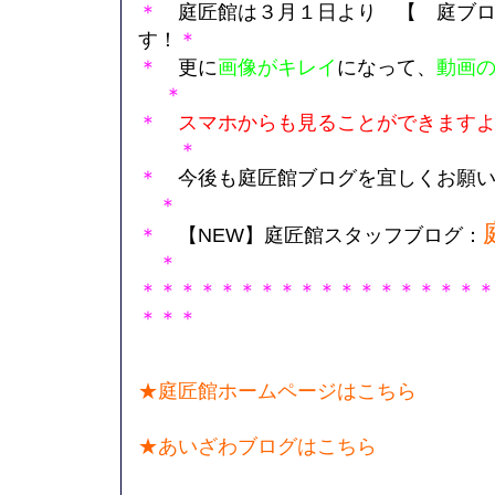
＊
庭匠館は３月１日より 【 庭ブ
す！
＊
＊
更
に
画像がキレ
イ
になって、
動画の
＊
＊
スマホからも見ることができます
＊
＊
今後も庭匠館ブログを宜しくお願いし
＊
＊
【NEW】庭匠館スタッフブログ：
＊
＊＊＊＊＊＊＊＊＊＊＊＊＊＊＊＊＊
＊＊＊
★庭匠館ホームページはこちら
★あいざわブログはこちら