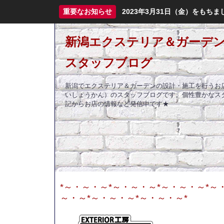
重要なお知らせ
2023年3月31日（金）をも
新潟エクステリア＆ガーデン
スタッフブログ
新潟でエクステリア＆ガーデンの設計・施工を行うお
いしょうかん）のスタッフブログです。個性豊かなス
記からお店の情報など発信中です★
*～・～・～*～・～・～*～・～・～*～
～・～*～・～・～*～・～・～*