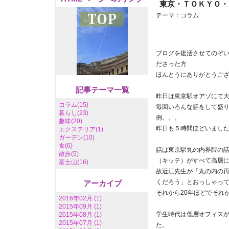
東京・ＴＯＫＹＯ・
テーマ：
コラム
ブログを復活させてのぞ
ださった方
ほんとうにありがとうご
記事テーマ一覧
昨日は東京駅オアゾにて
コラム(15)
毎回いろんな話をして盛
暮らし(23)
例。。。
趣味(20)
昨日も５時間ほどいまし
エクステリア(1)
ガーデン(10)
食(6)
話は東京駅丸の内界隈の
散歩(5)
（キッテ）がすべて高層
富士山(16)
故近江先生が「丸の内の
くだろう」とおっしゃっ
アーカイブ
それから20年ほどでそれ
2016年02月 (1)
2015年09月 (1)
学生時代は低層オフィス
2015年08月 (1)
2015年07月 (1)
た。