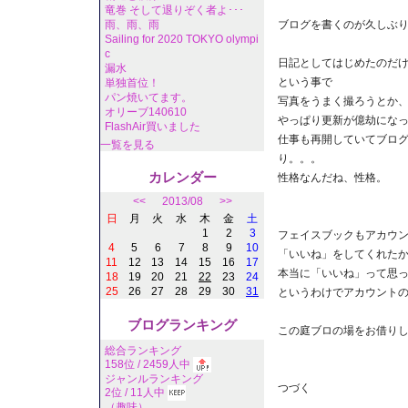
竜巻 そして退りぞく者よ･･･
ブログを書くのが久しぶ
雨、雨、雨
Sailing for 2020 TOKYO olympi
c
日記としてはじめたのだ
漏水
という事で
単独首位！
パン焼いてます。
写真をうまく撮ろうとか
オリーブ140610
やっぱり更新が億劫にな
FlashAir買いました
仕事も再開していてブロ
一覧を見る
り。。。
カレンダー
性格なんだね、性格。
<<
2013/08
>>
日
月
火
水
木
金
土
1
2
3
フェイスブックもアカウ
4
5
6
7
8
9
10
「いいね」をしてくれた
11
12
13
14
15
16
17
本当に「いいね」って思
18
19
20
21
22
23
24
25
26
27
28
29
30
31
というわけでアカウント
ブログランキング
この庭ブロの場をお借り
総合ランキング
158位 / 2459人中
ジャンルランキング
つづく
2位 / 11人中
（
趣味
）