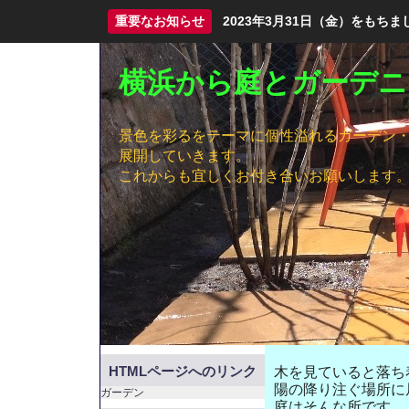
重要なお知らせ
2023年3月31日（金）をも
横浜から庭とガーデニ
景色を彩るをテーマに個性溢れるガーデン
展開していきます。
これからも宜しくお付き合いお願いします
HTMLページへのリンク
木を見ていると落ち
陽の降り注ぐ場所に
ガーデン
庭はそんな所です。