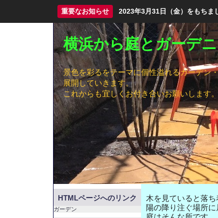
重要なお知らせ
2023年3月31日（金）をも
横浜から庭とガーデニ
景色を彩るをテーマに個性溢れるガーデン
展開していきます。
これからも宜しくお付き合いお願いします
HTMLページへのリンク
木を見ていると落ち
陽の降り注ぐ場所に
ガーデン
庭はそんな所です。