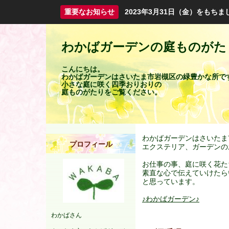
重要なお知らせ
2023年3月31日（金）をも
わかばガーデンの庭ものがた
こんにちは。
わかばガーデンはさいたま市岩槻区の緑豊かな所で
小さな庭に咲く四季おりおりの
庭ものがたりをご覧ください。
わかばガーデンはさいたま
プロフィール
エクステリア、ガーデンの
お仕事の事、庭に咲く花た
素直な心で伝えていけたら
と思っています。
♪わかばガーデン♪
わかばさん