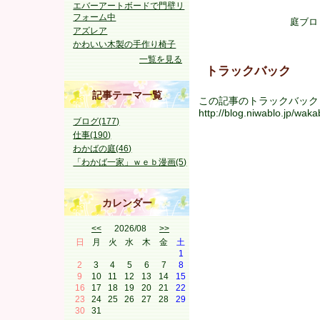
エバーアートボードで門壁リ
フォーム中
庭ブロ
アズレア
かわいい木製の手作り椅子
一覧を見る
トラックバック
記事テーマ一覧
この記事のトラックバック U
http://blog.niwablo.jp/wa
ブログ(177)
仕事(190)
わかばの庭(46)
「わかば一家」ｗｅｂ漫画(5)
カレンダー
<<
2026/08
>>
日
月
火
水
木
金
土
1
2
3
4
5
6
7
8
9
10
11
12
13
14
15
16
17
18
19
20
21
22
23
24
25
26
27
28
29
30
31