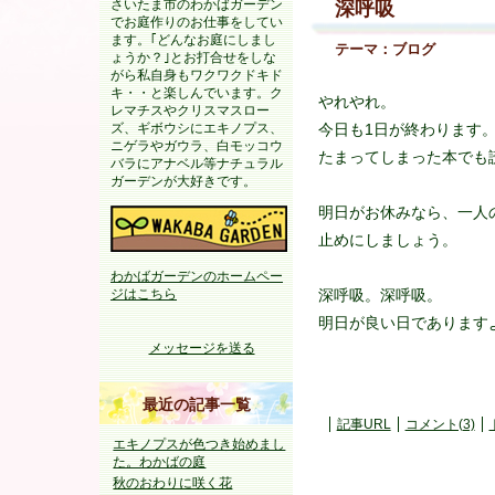
さいたま市のわかばガーデン
深呼吸
でお庭作りのお仕事をしてい
ます。｢どんなお庭にしまし
テーマ：
ブログ
ょうか？｣とお打合せをしな
がら私自身もワクワクドキド
キ・・と楽しんでいます。ク
やれやれ。
レマチスやクリスマスロー
ズ、ギボウシにエキノプス、
今日も1日が終わります
ニゲラやガウラ、白モッコウ
たまってしまった本でも
バラにアナベル等ナチュラル
ガーデンが大好きです。
明日がお休みなら、一人
止めにしましょう。
わかばガーデンのホームペー
深呼吸。深呼吸。
ジはこちら
明日が良い日であります
メッセージを送る
最近の記事一覧
記事URL
コメント(3)
エキノプスが色つき始めまし
た。わかばの庭
秋のおわりに咲く花