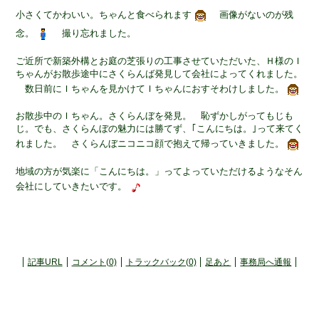
小さくてかわいい。ちゃんと食べられます
画像がないのが残
念。
撮り忘れました。
ご近所で新築外構とお庭の芝張りの工事させていただいた、Ｈ様のＩ
ちゃんがお散歩途中にさくらんば発見して会社によってくれました。
数日前にＩちゃんを見かけてＩちゃんにおすそわけしました。
お散歩中のＩちゃん。さくらんぼを発見。 恥ずかしがってもじも
じ。でも、さくらんぼの魅力には勝てず、｢こんにちは。｣って来てく
れました。 さくらんぼニコニコ顔で抱えて帰っていきました。
地域の方が気楽に「こんにちは。」ってよっていただけるようなそん
会社にしていきたいです。
記事URL
コメント(0)
トラックバック(0)
足あと
事務局へ通報