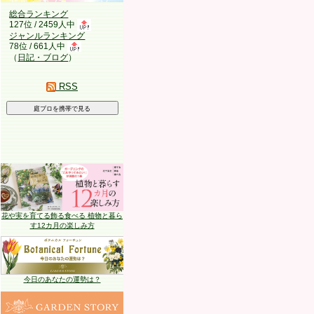
総合ランキング
127位 / 2459人中
ジャンルランキング
78位 / 661人中
（
日記・ブログ
）
RSS
花や実を育てる飾る食べる 植物と暮ら
す12カ月の楽しみ方
今日のあなたの運勢は？