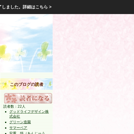
エクステリア・庭・ガーデニングのリフォーム ガーデン クラブ
了しました。
詳細はこちら >
庭ブロトップ
｜
コミュニティ
｜
このブログの読者
読者数：22人
グッドライフデザイン株
式会社
グリーン造園
サマーベア
安重 悟（あんじゅう