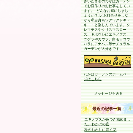
さいたま市のわかばガーデン
でお庭作りのお仕事をしてい
ます。｢どんなお庭にしまし
ょうか？｣とお打合せをしな
がら私自身もワクワクドキド
キ・・と楽しんでいます。ク
レマチスやクリスマスロー
ズ、ギボウシにエキノプス、
ニゲラやガウラ、白モッコウ
バラにアナベル等ナチュラル
ガーデンが大好きです。
わかばガーデンのホームペー
ジはこちら
メッセージを送る
最近の記事一覧
エキノプスが色つき始めまし
た。わかばの庭
秋のおわりに咲く花