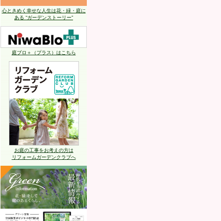
心ときめく幸せな人生は花・緑・庭に
ある “ガーデンストーリー”
庭ブロ＋（プラス）はこちら
お庭の工事をお考えの方は
リフォームガーデンクラブへ