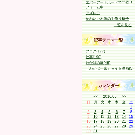
エバーアートボードで門壁リ
フォーム中
アズレア
かわいい木製の手作り椅子
一覧を見る
記事テーマ一覧
ブログ(177)
仕事(190)
わかばの庭(46)
「わかば一家」ｗｅｂ漫画(5)
カレンダー
<<
2010/05
>>
日
月
火
水
木
金
土
1
2
3
4
5
6
7
8
9
10
11
12
13
14
15
16
17
18
19
20
21
22
23
24
25
26
27
28
29
30
31