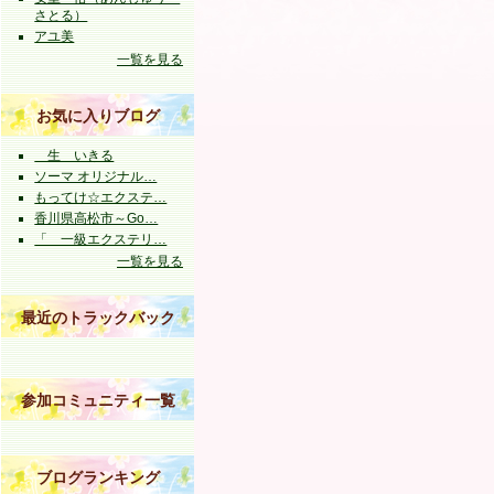
さとる）
アユ美
一覧を見る
お気に入りブログ
生 いきる
ソーマ オリジナル…
もってけ☆エクステ…
香川県高松市～Go…
「 一級エクステリ…
一覧を見る
最近のトラックバック
参加コミュニティ一覧
ブログランキング