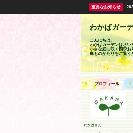
重要なお知らせ
2
わかばガー
こんにちは。
わかばガーデンはさい
小さな庭に咲く四季お
庭ものがたりをご覧く
プロフィール
わかばさん