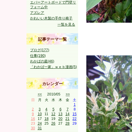
エバーアートボードで門壁リ
フォーム中
アズレア
かわいい木製の手作り椅子
一覧を見る
記事テーマ一覧
ブログ(177)
仕事(190)
わかばの庭(46)
「わかば一家」ｗｅｂ漫画(5)
カレンダー
<<
2010/05
>>
日
月
火
水
木
金
土
1
2
3
4
5
6
7
8
9
10
11
12
13
14
15
16
17
18
19
20
21
22
23
24
25
26
27
28
29
30
31