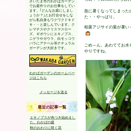
さいたま市のわかばガーデン
でお庭作りのお仕事をしてい
ます。｢どんなお庭にしまし
急に暑くなってしまった
ょうか？｣とお打合せをしな
た・・やっぱり。
がら私自身もワクワクドキド
キ・・と楽しんでいます。ク
柏葉アジサイの葉が暑い
レマチスやクリスマスロー
ズ、ギボウシにエキノプス、
ニゲラやガウラ、白モッコウ
バラにアナベル等ナチュラル
ごめ～ん。あわててお水
ガーデンが大好きです。
やりですね。
わかばガーデンのホームペー
ジはこちら
メッセージを送る
最近の記事一覧
エキノプスが色つき始めまし
た。わかばの庭
秋のおわりに咲く花