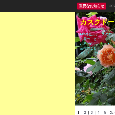
重要なお知らせ
2
カスクドールC
6坪の庭とテラスのロ
お花のこと・・・
お料理のこと・・・
芸術のこと・・・
そして そして なん
1
|
2
|
3
|
4
|
5
次