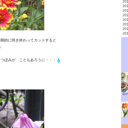
20
20
20
20
20
20
20
20
的に咲き終わってカットすると
場
ぼみが こともあろうに・・・
花や