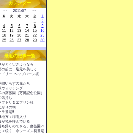
カレンダー
<<
2011/07
>>
月
火
水
木
金
土
1
2
4
5
6
7
8
9
11
12
13
14
15
16
18
19
20
21
22
23
25
26
27
28
29
30
最近の記事一覧
りがとう♡さようなら
雨の前に、足元を美しく
ードリー･ヘップバーン復
！
手間いらずの花たち
阪ウォッチング
和の薔薇園（万博記念公園）
の気持ち
ラブトリ＆エブリン社
上がりの朝
ラ登場!!
畿地方：梅雨入り
薇が私を呼んでいる
持ち帰りのできる、薔薇園?!
だ々続く、今シーズン初登場