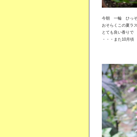
今朝 一輪 ひっそ
おそらくこの夏ラス
とても良い香りで 
・・・また10月頃