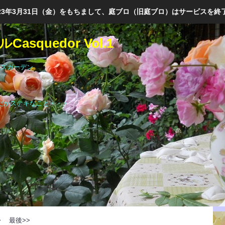
023年3月31日（金）をもちまして、庭ブロ（旧庭ブロ）はサービスを終
asquedor Vol.1
ーズガーデン
だかステキなこと・・・
>
最後>>