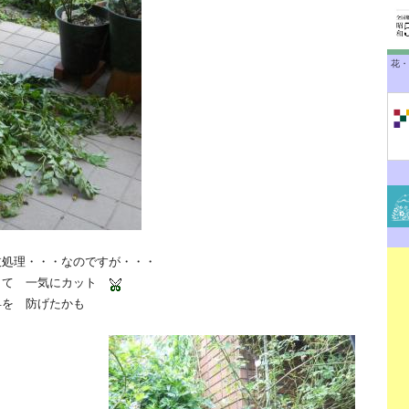
花・
処理・・・なのですが・・・
て 一気にカット
を 防げたかも