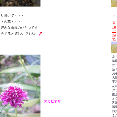
日
り咲いて・・・
トの花・・・
3
10
好きな薔薇のひとつです
17
 会えると嬉しいですね
24
31
あ
梅
オ
活
お
大
平
花
ク
雨
オク
スカビオサ
近
薔
お
ま