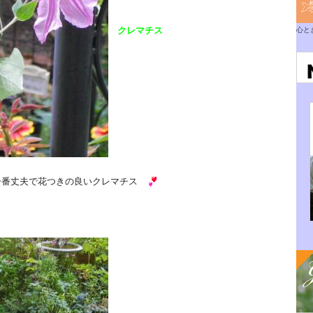
クレマチス
心と
番丈夫で花つきの良いクレマチス