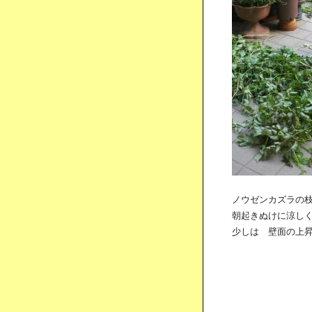
ノウゼンカズラの枝
朝起きぬけに涼しく
少しは 壁面の上昇