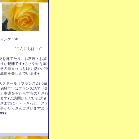
ォンケーキ
こんにちは～♪”
花を育てたり、お料理・お菓
りが趣味です♥ささやかな庭
その毎日うつりゆく姿やバラ
成長を楽しんでいます♥
スクドール（フランスDelbar
1984年）はフランス語で『金
』幸運をもたらすものとされ
ます♥ご訪問いただいた読者
さま方に・・・きっと、ステ
事がたくさんございますよう
♥♥♥