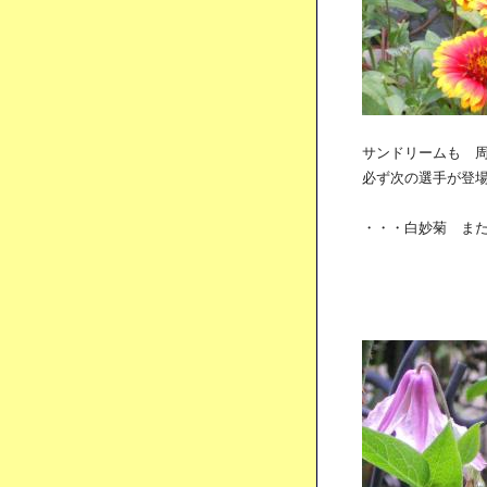
サンドリームも 周期
必ず次の選手が登
・・・白妙菊 またつ