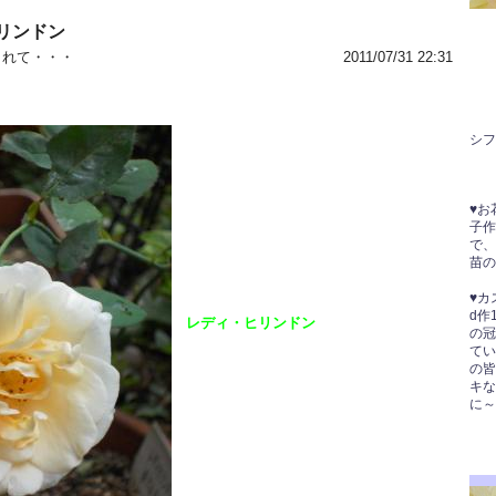
リンドン
まれて・・・
2011/07/31 22:31
シフ
”
♥お
子作
で、
苗の
♥カ
d作
レディ・ヒリンドン
の冠
てい
の皆
キな
に～