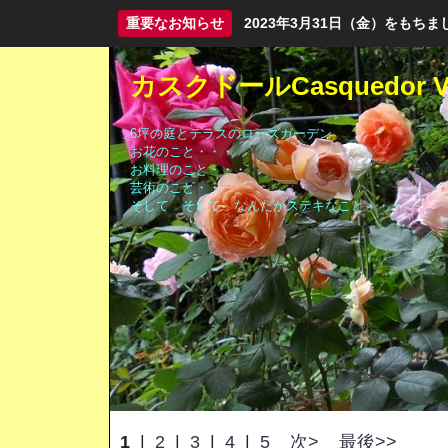
重要なお知らせ
2023年3月31日（金）をも
カスクドールCasquedor Vo
6坪の庭とテラスのローズガーデン
お花のこと・・・
お料理のこと・・・
芸術のこと・・・
そして そして なんだかステキなこと・・・
1
|
2
|
3
|
4
|
5
次>
最後>>