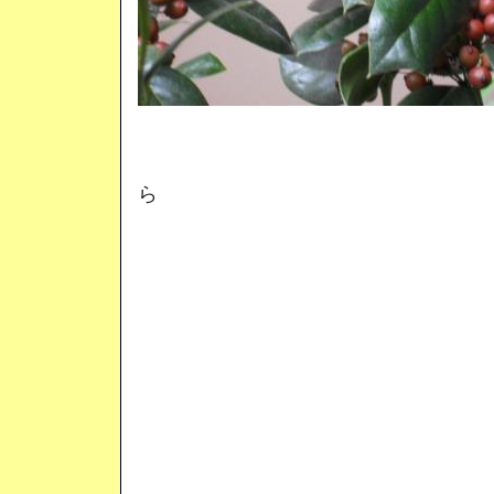
毎年 このくら
ら
実が赤くな