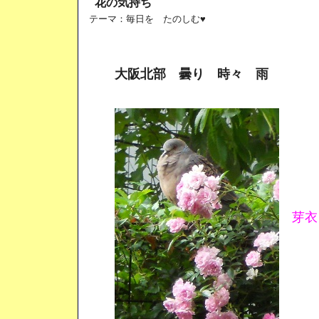
花の気持ち
テーマ：
毎日を たのしむ♥
大阪北部 曇り 時々 雨
芽衣