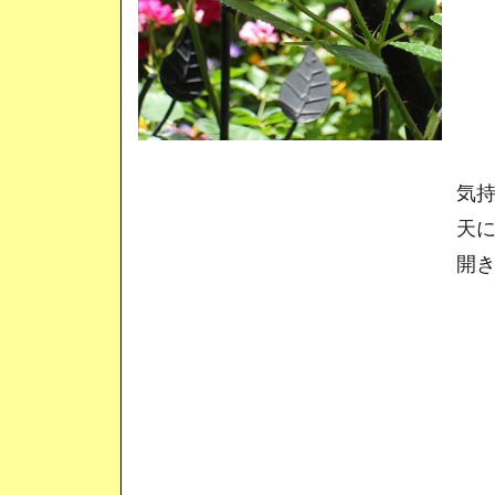
気持ちよ
天に向か
開きます 。。