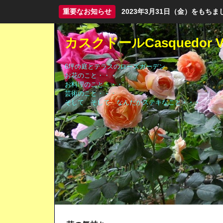
重要なお知らせ
2023年3月31日（金）をも
カスクドールCasquedor Vo
6坪の庭とテラスのローズガーデン
お花のこと・・・
お料理のこと・・・
芸術のこと・・・
そして そして なんだかステキなこと・・・