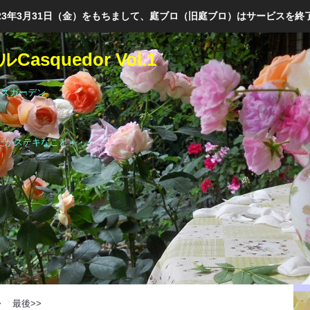
023年3月31日（金）をもちまして、庭ブロ（旧庭ブロ）はサービスを終
asquedor Vol.1
ーズガーデン
だかステキなこと・・・
>
最後>>