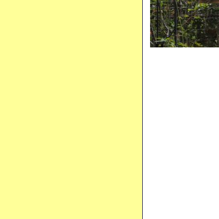
すると 心
加