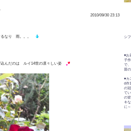
。
2010/09/30 23:13
るなり 雨。。。
シフ
”
♥お
子作
んだのは ルイ14世の凛々しい姿
で、
苗の
♥カ
d作
の冠
てい
の皆
キな
に～