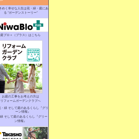
きめく幸せな人生は花・緑・庭にあ
る “ガーデンストーリー”
庭ブロ＋（プラス）はこちら
お庭の工事をお考えの方は
リフォームガーデンクラブへ
緑 そして庭のあるくらし『グリー
ン情報』