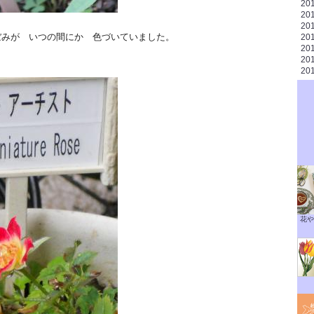
20
20
20
が いつの間にか 色づいていました。
20
20
20
20
花や