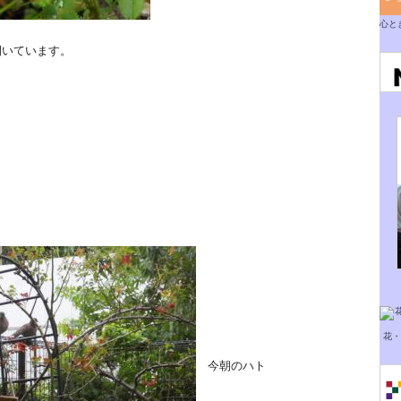
心と
いています。
花・
今朝のハト