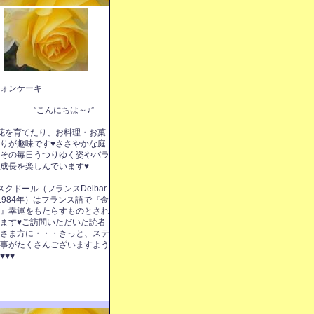
ォンケーキ
こんにちは～♪”
花を育てたり、お料理・お菓
りが趣味です♥ささやかな庭
その毎日うつりゆく姿やバラ
成長を楽しんでいます♥
スクドール（フランスDelbar
1984年）はフランス語で『金
』幸運をもたらすものとされ
ます♥ご訪問いただいた読者
さま方に・・・きっと、ステ
事がたくさんございますよう
♥♥♥