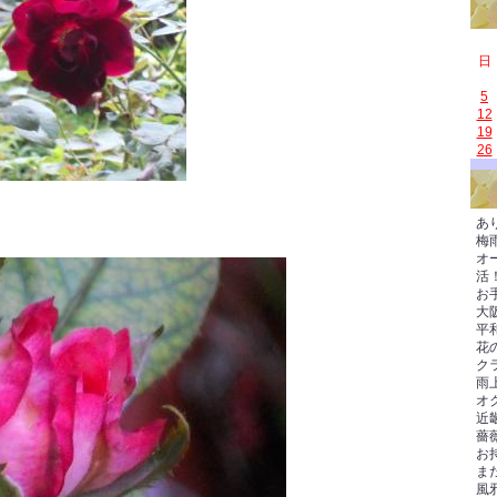
日
5
12
19
26
あ
梅
オ
活
お
大
平
花
ク
雨
オク
近
薔
お
ま
風