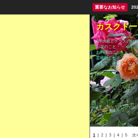
重要なお知らせ
2
カスクドールC
6坪の庭とテラスのロ
お花のこと・・・
お料理のこと・・・
芸術のこと・・・
そして そして なん
1
|
2
|
3
|
4
|
5
次