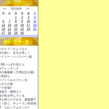
カレンダー
<<
2010/09
>>
月
火
水
木
金
土
1
2
3
4
6
7
8
9
10
11
13
14
15
16
17
18
20
21
22
23
24
25
27
28
29
30
最近の記事一覧
りがとう♡さようなら
雨の前に、足元を美しく
ードリー･ヘップバーン復
！
手間いらずの花たち
阪ウォッチング
和の薔薇園（万博記念公園）
の気持ち
ラブトリ＆エブリン社
上がりの朝
ラ登場!!
畿地方：梅雨入り
薇が私を呼んでいる
持ち帰りのできる、薔薇園?!
だ々続く、今シーズン初登場
邪、なおってよかったﾈ