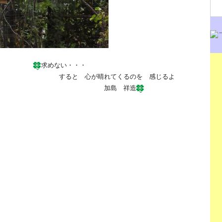
求めない・・・
が晴れてくるのを 感じるよ
島 祥造