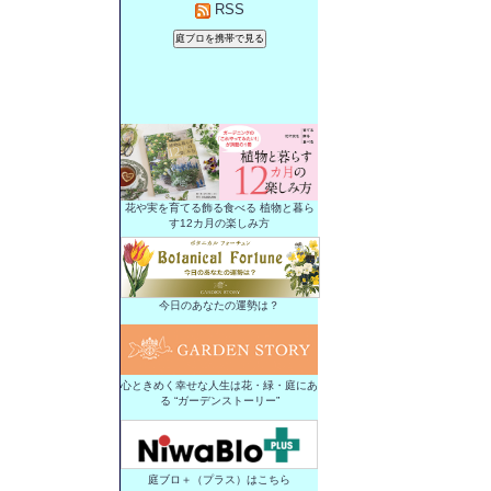
RSS
花や実を育てる飾る食べる 植物と暮ら
す12カ月の楽しみ方
今日のあなたの運勢は？
心ときめく幸せな人生は花・緑・庭にあ
る “ガーデンストーリー”
庭ブロ＋（プラス）はこちら