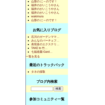
山形の に～のです！
福井のがいこうやさん
福井のがいこうやさん
福井のがいこうやさん
wakimura
山形の に～のです！
お気に入りブログ
石川のガーデンママ…
みんなのパーチェフ…
表現舎のエクステリ…
TAKE to 竹…
七福造園-Gard…
一覧を見る
最近のトラックバック
タネの採取
ブログ内検索
参加コミュニティ一覧