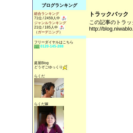
ブログランキング
トラックバック
総合ランキング
71位 / 2459人中
この記事のトラックバ
ジャンルランキング
21位 / 185人中
http://blog.niwabl
（
ガーデニング
）
フリーダイヤルはこちら
0120-145-288
庭屋Blog
どうぞごゆっくり
らくだ
らくだ嫁