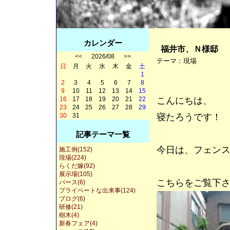
カレンダー
福井市、Ｎ様邸
<<
2026/08
>>
テーマ：
現場
日
月
火
水
木
金
土
1
2
3
4
5
6
7
8
9
10
11
12
13
14
15
16
17
18
19
20
21
22
こんにちは、
23
24
25
26
27
28
29
30
31
寝たろうです！
記事テーマ一覧
今日は、フェンス
施工例(152)
現場(224)
らくだ嫁(92)
展示場(105)
こちらをご覧下
パース(6)
プライベートな出来事(124)
ブログ(6)
研修(21)
樹木(4)
新春フェア(4)