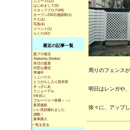
ニュース(12)
はじめまして(5)
スタッフブログ(48)
オープン200日感謝祭(1)
ＰＣ(1)
写真(4)
イベント(1)
らくだ(42)
最近の記事一覧
庭ブロ復活
Alabama Shakes
本日の庭屋
代官山通信
周りのフェンス
準備中
ミニハウス
とうがらし入り昆布茶
きっざにあ
明日はレンガや
リニューアル
5年目に
ブルーベリー収穫～～♪
夜景撮影
徐々に、アップ
いい笑顔撮れました
感動！
新車購入
一覧を見る