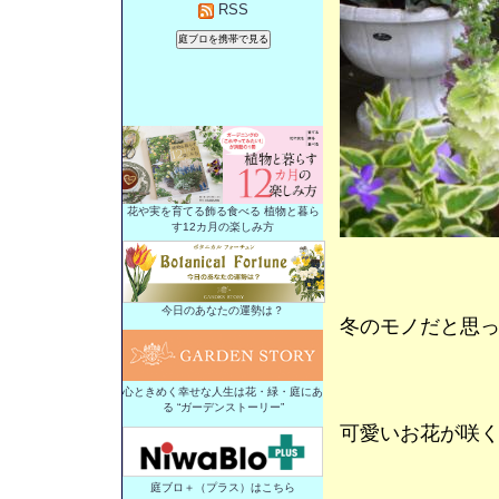
RSS
花や実を育てる飾る食べる 植物と暮ら
す12カ月の楽しみ方
今日のあなたの運勢は？
冬のモノだと思
心ときめく幸せな人生は花・緑・庭にあ
る “ガーデンストーリー”
可愛いお花が咲
庭ブロ＋（プラス）はこちら