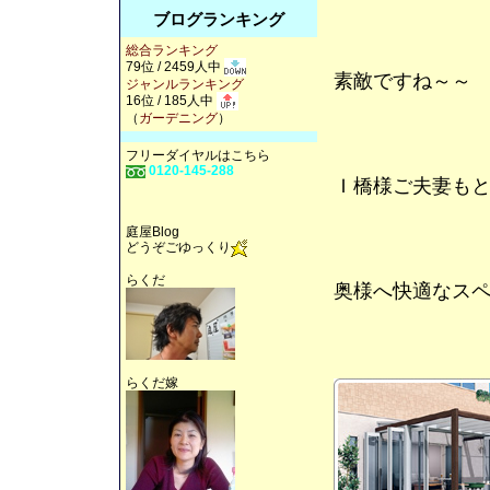
ブログランキング
総合ランキング
79位 / 2459人中
素敵ですね～～
ジャンルランキング
16位 / 185人中
（
ガーデニング
）
フリーダイヤルはこちら
0120-145-288
Ｉ橋様ご夫妻も
庭屋Blog
どうぞごゆっくり
らくだ
奥様へ快適なス
らくだ嫁