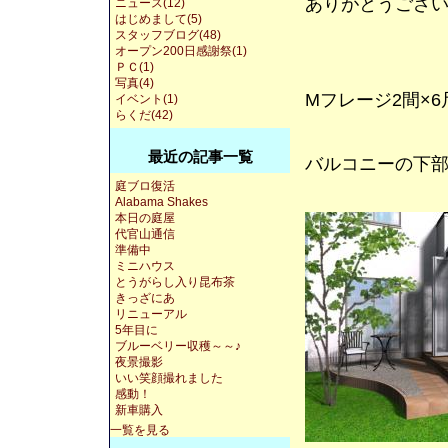
ありがとうござ
ニュース(12)
はじめまして(5)
スタッフブログ(48)
オープン200日感謝祭(1)
ＰＣ(1)
写真(4)
Mフレージ2間×
イベント(1)
らくだ(42)
最近の記事一覧
バルコニーの下部
庭ブロ復活
Alabama Shakes
本日の庭屋
代官山通信
準備中
ミニハウス
とうがらし入り昆布茶
きっざにあ
リニューアル
5年目に
ブルーベリー収穫～～♪
夜景撮影
いい笑顔撮れました
感動！
新車購入
一覧を見る