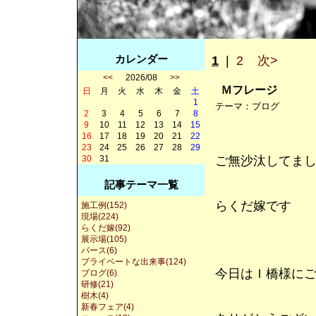
カレンダー
1
|
2
次>
<<
2026/08
>>
Ｍフレージ
日
月
火
水
木
金
土
1
テーマ：
ブログ
2
3
4
5
6
7
8
9
10
11
12
13
14
15
16
17
18
19
20
21
22
23
24
25
26
27
28
29
30
31
ご無沙汰してま
記事テーマ一覧
らくだ嫁です
施工例(152)
現場(224)
らくだ嫁(92)
展示場(105)
パース(6)
プライベートな出来事(124)
今日はＩ橋様に
ブログ(6)
研修(21)
樹木(4)
新春フェア(4)