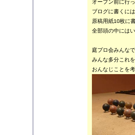
オープン前に行
ブログに書くに
原稿用紙10枚に
全部頭の中には
庭プロ会みんな
みんな多分これ
おんなじことを