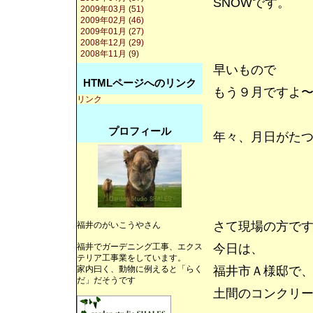
SNOWです。
2009年03月 (51)
2009年02月 (46)
2009年01月 (27)
2008年12月 (29)
2008年11月 (9)
早いもので
HTMLページへのリンク
もう９月ですよ
リンク
プロフィール
年々、月日がた
さて現場の方で
福井のがいこうやさん
福井でガーデニング工事、エクス
今日は、
テリア工事業をしています。
家内曰く、動物に例えると「らく
福井市Ａ様邸で
だ」だそうです
土間のコンクリ