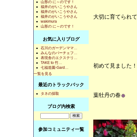
山形の に～のです！
福井のがいこうやさん
福井のがいこうやさん
大切に育てられ
福井のがいこうやさん
wakimura
山形の に～のです！
お気に入りブログ
石川のガーデンママ…
みんなのパーチェフ…
表現舎のエクステリ…
TAKE to 竹…
初めて見ました
七福造園-Gard…
一覧を見る
最近のトラックバック
タネの採取
葉牡丹の春
ブログ内検索
参加コミュニティ一覧