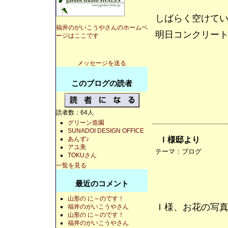
しばらく空けて
福井のがいこうやさんのホームペ
明日コンクリート
ージはここです
メッセージを送る
このブログの読者
読者数：64人
グリーン造園
SUNADOI DESIGN OFFICE
Ｉ様邸より
あんず♪
アユ美
テーマ：
ブログ
TOKUさん
一覧を見る
最近のコメント
山形の に～のです！
Ｉ様、お花の写
福井のがいこうやさん
山形の に～のです！
福井のがいこうやさん