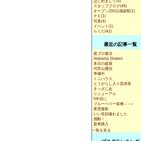
はじめまして(5)
スタッフブログ(48)
オープン200日感謝祭(1)
ＰＣ(1)
写真(4)
イベント(1)
らくだ(42)
最近の記事一覧
庭ブロ復活
Alabama Shakes
本日の庭屋
代官山通信
準備中
ミニハウス
とうがらし入り昆布茶
きっざにあ
リニューアル
5年目に
ブルーベリー収穫～～♪
夜景撮影
いい笑顔撮れました
感動！
新車購入
一覧を見る