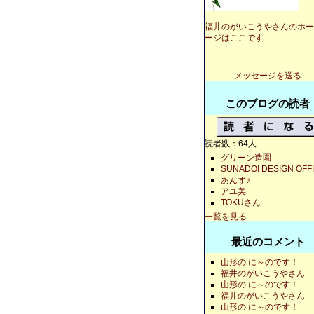
福井のがいこうやさんのホー
ージはここです
メッセージを送る
このブログの読者
読者数：64人
グリーン造園
SUNADOI DESIGN OFF
あんず♪
アユ美
TOKUさん
一覧を見る
最近のコメント
山形の に～のです！
福井のがいこうやさん
山形の に～のです！
福井のがいこうやさん
山形の に～のです！