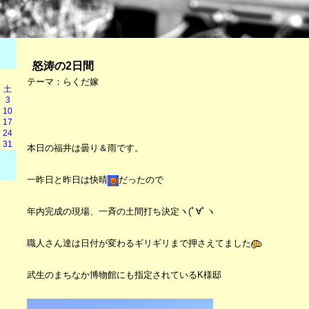
怒涛の2日間
テーマ：
らくだ嫁
土
3
10
17
24
31
本日の福井は曇り＆雨です。
一昨日と昨日は快晴
だったので
年内完成の現場、一斉の土間打ち決定ヽ(ﾟ∀ﾟヽ
職人さん達は日付が変わるギリギリまで押さえてました
武生のまちなか博物館にも指定されているK様邸