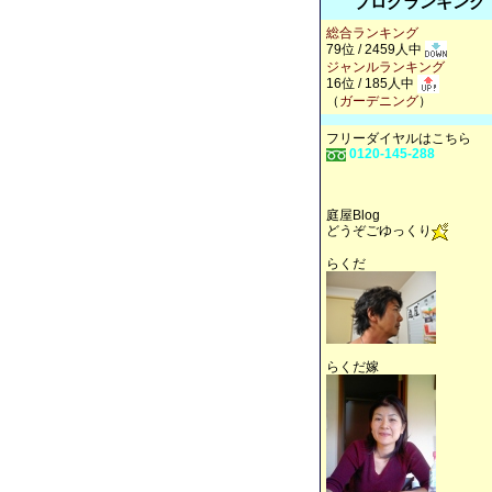
ブログランキング
総合ランキング
79位 / 2459人中
ジャンルランキング
16位 / 185人中
（
ガーデニング
）
フリーダイヤルはこちら
0120-145-288
庭屋Blog
どうぞごゆっくり
らくだ
らくだ嫁