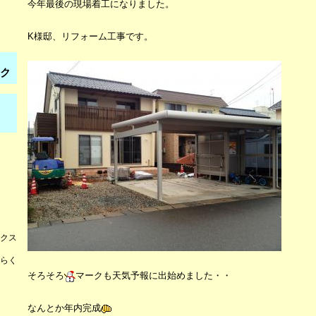
今年最後の現場着工になりました。
K様邸、リフォーム工事です。
ンク
クス
らく
そろそろ
マークも天気予報に出始めました・・
なんとか年内完成