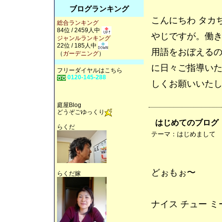
ブログランキング
こんにちわ タカ
総合ランキング
84位 / 2459人中
やじですが。働
ジャンルランキング
22位 / 185人中
用語をおぼえるの
（
ガーデニング
）
に日々ご指導い
フリーダイヤルはこちら
0120-145-288
しくお願いいた
庭屋Blog
どうぞごゆっくり
はじめてのブログ
らくだ
テーマ：
はじめまして
どぉもぉ〜
らくだ嫁
ナイス チュー ミー