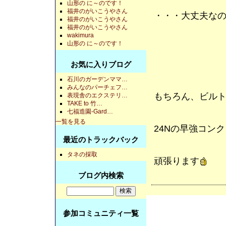
山形の に～のです！
福井のがいこうやさん
・・・大丈夫な
福井のがいこうやさん
福井のがいこうやさん
wakimura
山形の に～のです！
お気に入りブログ
石川のガーデンママ…
みんなのパーチェフ…
もちろん、ビル
表現舎のエクステリ…
TAKE to 竹…
七福造園-Gard…
一覧を見る
24Nの早強コン
最近のトラックバック
タネの採取
頑張ります
ブログ内検索
参加コミュニティ一覧