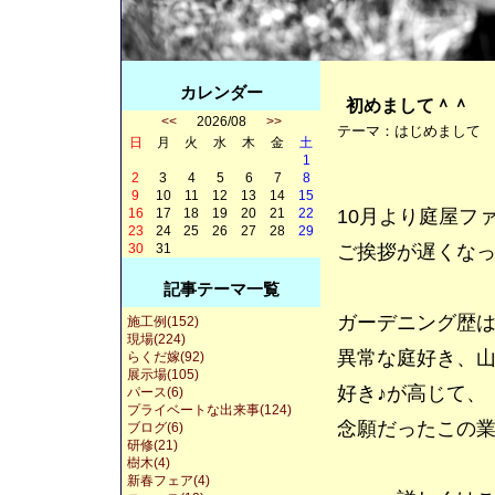
カレンダー
初めまして＾＾
<<
2026/08
>>
テーマ：
はじめまして
日
月
火
水
木
金
土
1
2
3
4
5
6
7
8
9
10
11
12
13
14
15
16
17
18
19
20
21
22
10月より庭屋フ
23
24
25
26
27
28
29
30
31
ご挨拶が遅くな
記事テーマ一覧
ガーデニング歴は
施工例(152)
現場(224)
異常な庭好き、
らくだ嫁(92)
展示場(105)
好き♪が高じて、
パース(6)
プライベートな出来事(124)
念願だったこの
ブログ(6)
研修(21)
樹木(4)
新春フェア(4)