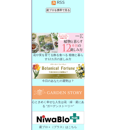
RSS
花や実を育てる飾る食べる 植物と暮ら
す12カ月の楽しみ方
今日のあなたの運勢は？
心ときめく幸せな人生は花・緑・庭にあ
る “ガーデンストーリー”
庭ブロ＋（プラス）はこちら