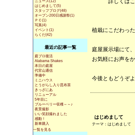
詳しくはこ
ニュース(12)
はじめまして(5)
スタッフブログ(48)
オープン200日感謝祭(1)
ＰＣ(1)
写真(4)
植栽にこだわっ
イベント(1)
らくだ(42)
最近の記事一覧
庭屋展示場にて
庭ブロ復活
お気軽にお声を
Alabama Shakes
本日の庭屋
代官山通信
準備中
今後ともどうぞ
ミニハウス
とうがらし入り昆布茶
きっざにあ
リニューアル
5年目に
ブルーベリー収穫～～♪
夜景撮影
いい笑顔撮れました
はじめまして
感動！
新車購入
テーマ：
はじめまして
一覧を見る