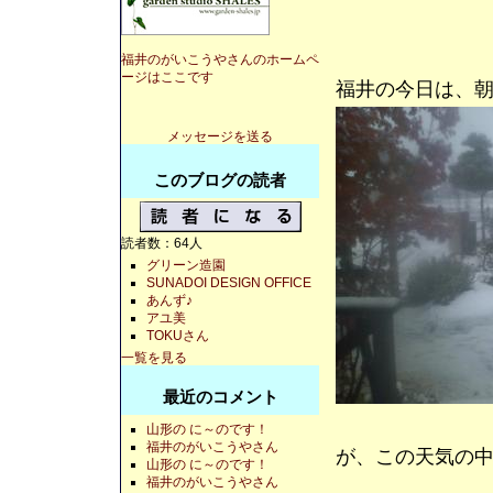
福井のがいこうやさんのホームペ
ージはここです
福井の今日は、
メッセージを送る
このブログの読者
読者数：64人
グリーン造園
SUNADOI DESIGN OFFICE
あんず♪
アユ美
TOKUさん
一覧を見る
最近のコメント
山形の に～のです！
福井のがいこうやさん
が、この天気の
山形の に～のです！
福井のがいこうやさん