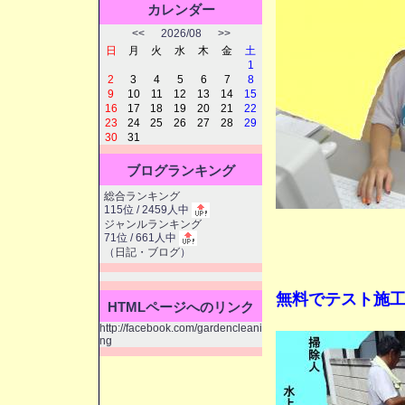
カレンダー
<<
2026/08
>>
日
月
火
水
木
金
土
1
2
3
4
5
6
7
8
9
10
11
12
13
14
15
16
17
18
19
20
21
22
23
24
25
26
27
28
29
30
31
ブログランキング
総合ランキング
115位 / 2459人中
ジャンルランキング
71位 / 661人中
（
日記・ブログ
）
無料でテスト施
HTMLページへのリンク
http://facebook.com/gardencleani
ng