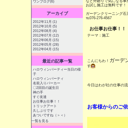
など外廻りで気になる事
ワンブログ(6)
お試し施工は無料です！
アーカイブ
ガーデンクリーニング石
℡076-276-4567
2012年11月 (1)
2012年10月 (5)
お仕事お仕事！！
2012年08月 (4)
テーマ：
施工
2012年07月 (12)
2012年06月 (15)
2012年05月 (28)
2012年04月 (15)
ガーデ
こんにちわ！
最近の記事一覧
す
ハロウィンパーティー当日の様
子
ハロウィンパーティ
名前入りパーカー
今日はわが社の仕事の流
〇2回目の誕生日
神の手
すぐ友達
お仕事お仕事！！
お客様からのご
トリックアート
久しぶりです
あついですね（＞＜）
一覧を見る